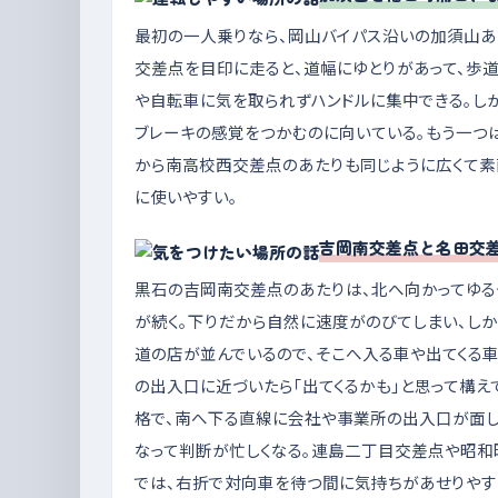
最初の一人乗りなら、岡山バイパス沿いの加須山
交差点を目印に走ると、道幅にゆとりがあって、歩
や自転車に気を取られずハンドルに集中できる。し
ブレーキの感覚をつかむのに向いている。もう一つ
から南高校西交差点のあたりも同じように広くて素
に使いやすい。
吉岡南交差点と名田交
黒石の吉岡南交差点のあたりは、北へ向かってゆる
が続く。下りだから自然に速度がのびてしまい、し
道の店が並んでいるので、そこへ入る車や出てくる
の出入口に近づいたら「出てくるかも」と思って構え
格で、南へ下る直線に会社や事業所の出入口が面し
なって判断が忙しくなる。連島二丁目交差点や昭
では、右折で対向車を待つ間に気持ちがあせりやす