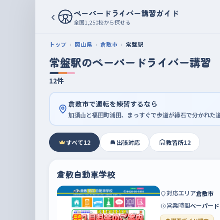
ペーパードライバー講習ガイド
‹
全国1,250校から探せる
トップ
岡山県
倉敷市
常盤駅
常盤駅のペーパードライバー講習
12件
倉敷市で運転を練習するなら
加須山と福田町浦田、まっすぐで歩道が縁石で分かれた
すべて
12
出張対応
教習所
12
倉敷自動車学校
対応エリア
倉敷市
営業時間
ペーパード