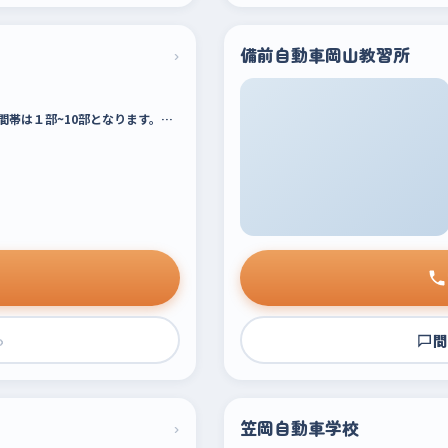
›
備前自動車岡山教習所
間帯は１部~10部となります。…
›
問
›
笠岡自動車学校