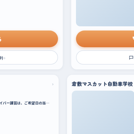
る
›
秒)
›
倉敷マスカット自動車学校
イバー講習は、ご希望日の当…