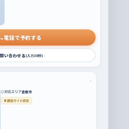
電話で予約する
問い合わせる
›
(入力30秒)
›
対応エリア
倉敷市
講習ガイド認定