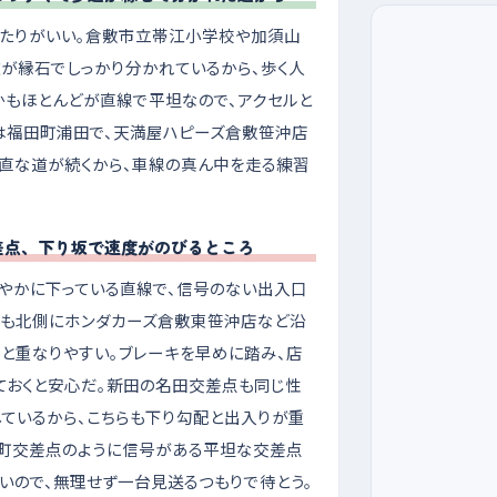
あたりがいい。倉敷市立帯江小学校や加須山
道が縁石でしっかり分かれているから、歩く人
かもほとんどが直線で平坦なので、アクセルと
は福田町浦田で、天満屋ハピーズ倉敷笹沖店
直な道が続くから、車線の真ん中を走る練習
差点、下り坂で速度がのびるところ
やかに下っている直線で、信号のない出入口
かも北側にホンダカーズ倉敷東笹沖店など沿
車と重なりやすい。ブレーキを早めに踏み、店
ておくと安心だ。新田の名田交差点も同じ性
ているから、こちらも下り勾配と出入りが重
和町交差点のように信号がある平坦な交差点
いので、無理せず一台見送るつもりで待とう。