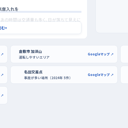
車庫入れを
あの時間は交通量も多く、日が落ちて見えに
は道が混みやすいから、初めての一人運転には
読む
▾
くらべて車も人も落ち着いている。駐車の練
なショッピングセンターの駐車場が使いやす
倉敷市 加須山
、切り返しを何度もやり直せる。ホダカ倉敷
 ↗
Googleマップ ↗
運転しやすいエリア
る店も、ゆっくりバックの練習をするのに向い
ぐ入れることから始めよう。
名田交差点
 ↗
Googleマップ ↗
事故が多い場所（2024年 5件）
 ↗