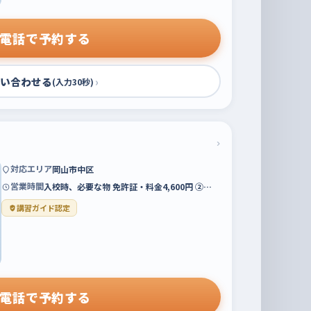
電話で予約する
い合わせる
›
(入力30秒)
›
対応エリア
岡山市中区
営業時間
入校時、必要な物 免許証・料金4,600円 ②…
講習ガイド認定
電話で予約する