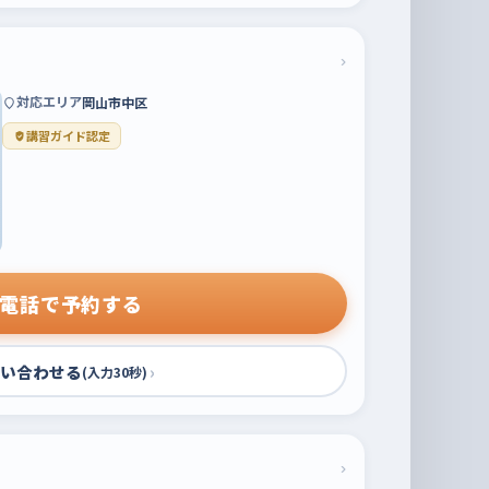
›
対応エリア
岡山市中区
講習ガイド認定
電話で予約する
い合わせる
›
(入力30秒)
›