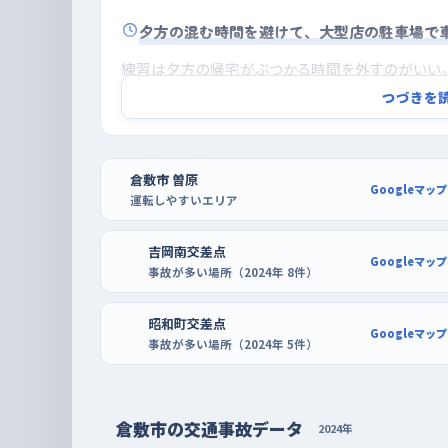
夕方の混む時間を避けて、大型店の駐車場で
練習は夕方の帰宅がぶつかる時間を外すのがいい。
くくなるうえに、平日の後半、とくに週末前の夕方
つづきを
荷が重い。狙い目は日曜や土曜の午前中で、平日に
習は、ゆめタウン倉敷店やアリオ倉敷のような大き
倉敷市 曽原
く、区画がはっきりしていて空きも見つけやすいから
Googleマップ
運転しやすいエリア
笹沖店やエディオン倉敷本店のように広い区画のあ
ている。買い物のついでに、まず一台分の枠にまっす
吉岡南交差点
Googleマップ
事故が多い場所（2024年 8件）
昭和町交差点
Googleマップ
事故が多い場所（2024年 5件）
倉敷市の交通事故データ
2024年