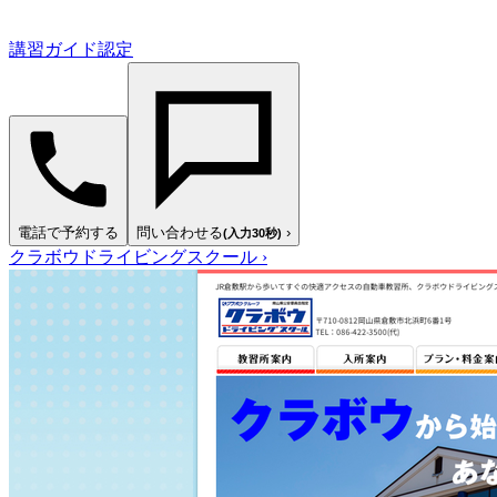
講習ガイド認定
電話で予約する
問い合わせる
›
(入力30秒)
クラボウドライビングスクール
›