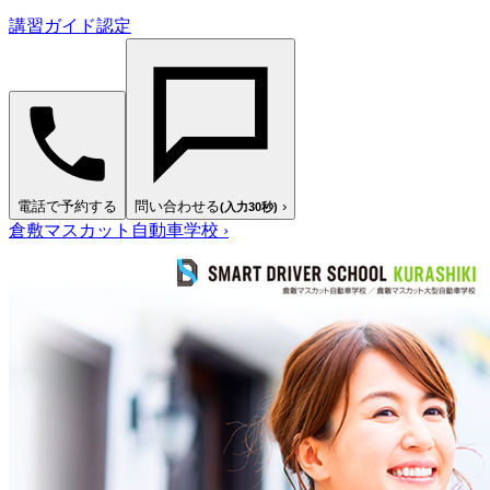
講習ガイド認定
電話で予約する
問い合わせる
›
(入力30秒)
倉敷マスカット自動車学校
›