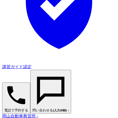
講習ガイド認定
電話で予約する
問い合わせる
›
(入力30秒)
岡山自動車教習所
›