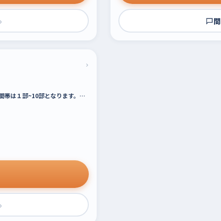
›
問
›
間帯は１部~10部となります。…
›