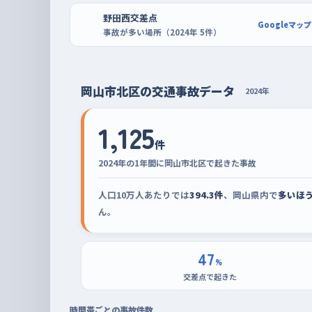
野田西交差点
駐車の練習なら、イオンモール岡山や杜の街グレー
Googleマップ
事故が多い場所（2024年 5件）
いて、空いている時間帯を選べば、切り返しを何度
前向きに入れる、下がって出る、と手順を分けて繰
るはずだよ。
岡山市北区の交通事故データ
2024年
1,125
件
2024年の1年間に岡山市北区で起きた事故
人口10万人あたりでは
394.3件
、岡山県内で
多いほ
ん。
47
%
交差点で起きた
時間帯ごとの事故件数