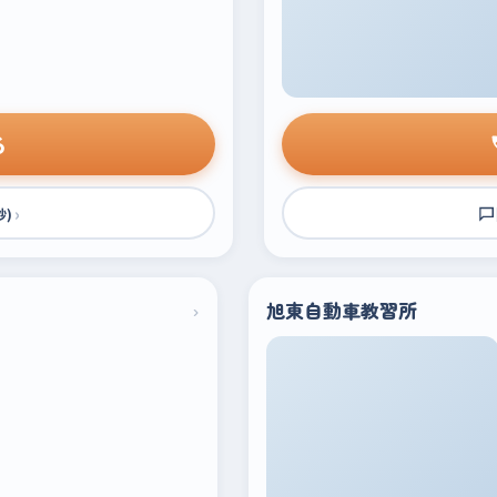
る
›
秒)
›
旭東自動車教習所