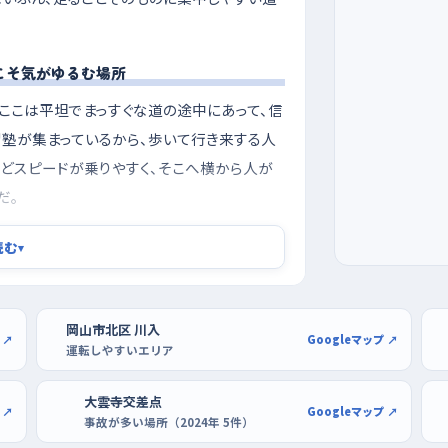
こそ気がゆるむ場所
ここは平坦でまっすぐな道の途中にあって、信
習塾が集まっているから、歩いて行き来する人
ほどスピードが乗りやすく、そこへ横から人が
だ。
ガソリンスタンド、西に塾があって、給油のた
読む
▾
じ場所で交わる。曲がってくる車を先に行かせ
くと落ち着いて通れるよ。
岡山市北区 川入
 ↗
Googleマップ ↗
ール岡山や杜の街グレースで
運転しやすいエリア
ろを外すのが一番だと思う。逆に朝の早い時
大雲寺交差点
なる。曜日でいうと平日の半ばはどうしても通
 ↗
Googleマップ ↗
事故が多い場所（2024年 5件）
らいがちょうどいい。