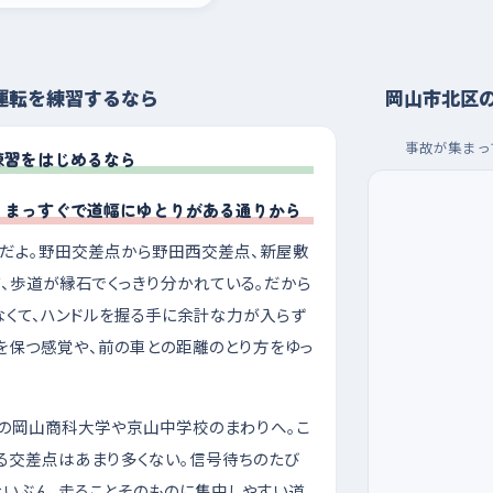
運転を練習するなら
岡山市北区
事故が集まっ
練習をはじめるなら
、まっすぐで道幅にゆとりがある通りから
だよ。野田交差点から野田西交差点、新屋敷
、歩道が縁石でくっきり分かれている。だから
くて、ハンドルを握る手に余計な力が入らず
を保つ感覚や、前の車との距離のとり方をゆっ
の岡山商科大学や京山中学校のまわりへ。こ
る交差点はあまり多くない。信号待ちのたび
ないぶん、走ることそのものに集中しやすい道