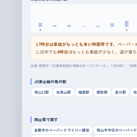
0
6
17時台は事故がもっとも多い時間帯です。
ペーパー
じ日中でも
6時台
はもっとも事故が少なく、道が落ち
出典: 警察庁「交通事故統計情報のオープンデータ」（2024年）／総
JR津山線の他の駅
津山口駅
佐良山駅
福渡駅
建部駅
金川駅
牧
岡山県で探す
倉敷市のペーパードライバー講習
岡山市中区のペーパード