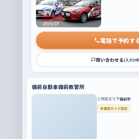
電話で予約す
問い合わせる
(入力30
備前自動車備前教習所
対応エリア
備前市
講習ガイド認定