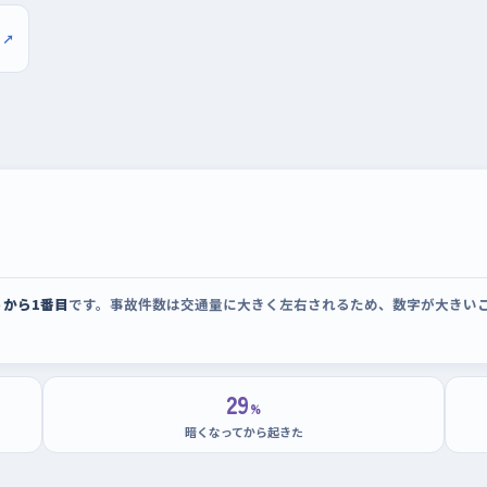
スの駐車場が向いている。区画がはっきりして
 ↗
やり直しても後ろから急かされることがない。
り返すうちに、車の後ろ側の感覚がつかめてく
うから1番目
です。事故件数は交通量に大きく左右されるため、数字が大きい
29
%
暗くなってから起きた