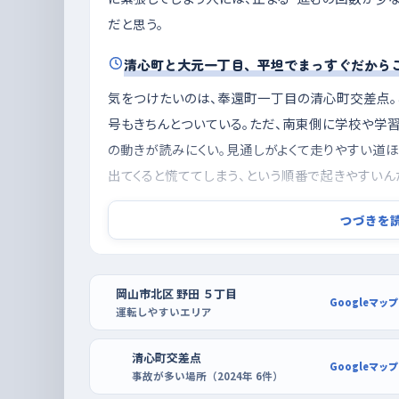
だと思う。
清心町と大元一丁目、平坦でまっすぐだから
気をつけたいのは、奉還町一丁目の清心町交差点。
号もきちんとついている。ただ、南東側に学校や学
の動きが読みにくい。見通しがよくて走りやすい道
出てくると慌ててしまう、という順番で起きやすいん
上中野一丁目の大元一丁目交差点も似ている。北に
つづきを
めに減速して曲がる車と、まっすぐ抜けたい車が同
るつもりで、交差点の手前からアクセルをゆるめてお
岡山市北区 野田 ５丁目
Googleマップ
夕方を避けて朝いちばんに、駐車はイオンモ
運転しやすいエリア
練習の時間帯は、夕方の帰宅がいちばん混み合うこ
清心町交差点
間は車も人も少なくて、道の広さがそのまま余裕に
Googleマップ
事故が多い場所（2024年 6件）
勤や仕事の車が多いから、休みの日の午前に出るく