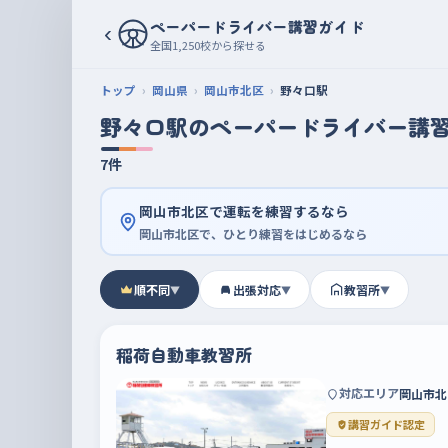
ペーパードライバー講習ガイド
‹
全国1,250校から探せる
トップ
岡山県
岡山市北区
野々口駅
野々口駅のペーパードライバー講
7件
岡山市北区で運転を練習するなら
岡山市北区で、ひとり練習をはじめるなら
順不同
出張対応
教習所
▼
▼
▼
稲荷自動車教習所
対応エリア
岡山市北
講習ガイド認定