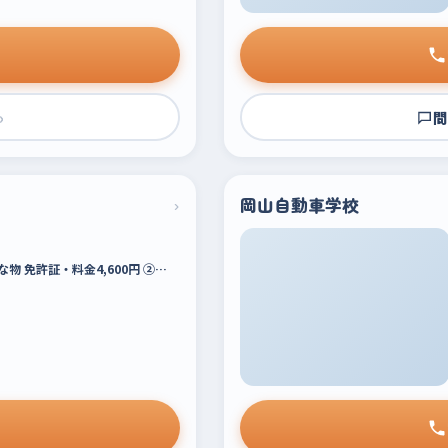
›
問
›
岡山自動車学校
物 免許証・料金4,600円 ②…