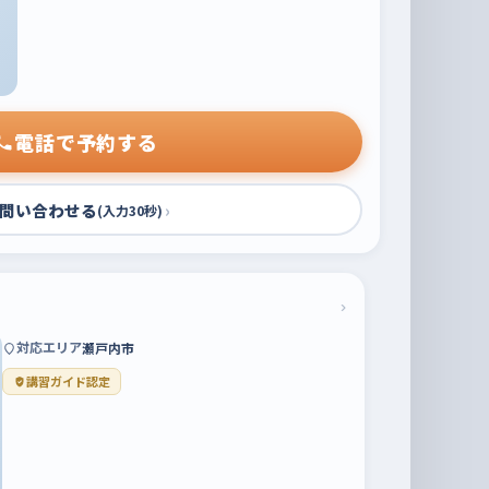
電話で予約する
問い合わせる
›
(入力30秒)
›
対応エリア
瀬戸内市
講習ガイド認定