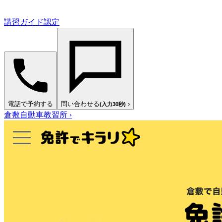
講習ガイド認定
電話で予約する
問い合わせる
›
(入力30秒)
倉敷自動車教習所
›