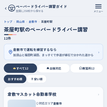
ペーパードライバー講習ガイド
‹
全国1,250校から探せる
メニュー
トップ
岡山県
倉敷市
茶屋町駅
茶屋町駅のペーパードライバー講習
12件
倉敷市で運転を練習するなら
›
加須山と福田町浦田、まっすぐで歩道が縁石で分かれた道から
すべて
12
出張対応
教習所
12
おすすめ順
安い順
倉敷マスカット自動車学校
›
対応エリア
倉敷市