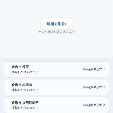
練習は夕方の帰宅がぶつかる時間を外すのがいい。あの時間は
交通量も多く、日が落ちて見えにくくなるうえに、平日の後半、と
くに週末前の夕方は道が混みやすいから、初めての一人運転に
は荷が重い。狙い目は日曜や土曜の午前中で、平日にくらべて車
地図で見る
▾
も人も落ち着いている。駐車の練習は、ゆめタウン倉敷店やアリ
押すと地図を読み込みます
オ倉敷のような大きなショッピングセンターの駐車場が使いやす
く、区画がはっきりしていて空きも見つけやすいから、切り返しを
何度もやり直せる。ホダカ倉敷笹沖店やエディオン倉敷本店のよ
うに広い区画のある店も、ゆっくりバックの練習をするのに向い
ている。買い物のついでに、まず一台分の枠にまっすぐ入れること
倉敷市 曽原
から始めよう。
Googleマップ ↗
運転しやすいエリア
倉敷市 加須山
Googleマップ ↗
運転しやすいエリア
倉敷市 福田町浦田
Googleマップ ↗
運転しやすいエリア