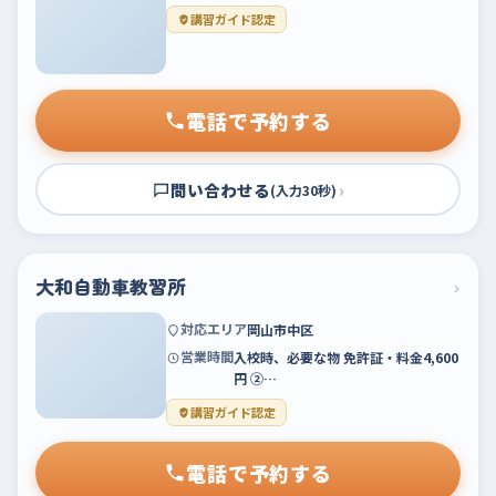
講習ガイド認定
電話で予約する
問い合わせる
›
(入力30秒)
大和自動車教習所
›
対応エリア
岡山市中区
営業時間
入校時、必要な物 免許証・料金4,600
円 ②…
講習ガイド認定
電話で予約する