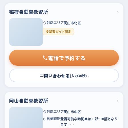
稲荷自動車教習所
›
対応エリア
岡山市北区
講習ガイド認定
電話で予約する
問い合わせる
›
(入力30秒)
岡山自動車教習所
›
対応エリア
岡山市中区
営業時間
受講可能な時間帯は１部~10部となり
ます。…