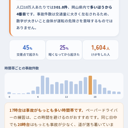
人口10万人あたりでは
301.8件
、岡山県内で
多いほうから
4番目
です。事故件数は交通量に大きく左右されるため、
数字が大きいこと自体が運転の危険さを意味するものでは
ありません。
45
25
1,604
%
%
人
交差点で起きた
暗くなってから起きた
けがをした人
時間帯ごとの事故件数
0
6
12
18
17時台は事故がもっとも多い時間帯です。
ペーパードライバ
ーの練習は、この時間を避けるのがおすすめです。同じ日中
でも
20時台
はもっとも事故が少なく、道が落ち着いていま