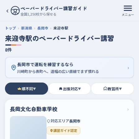
ペーパードライバー講習ガイド
‹
全国1,250校から探せる
メニュー
トップ
新潟県
長岡市
来迎寺駅
来迎寺駅のペーパードライバー講習
8件
長岡市で運転を練習するなら
›
川崎町から表町へ、道幅の広い直線でまず慣れる
順不同
出張対応
教習所
▼
▼
▼
長岡文化自動車学校
›
対応エリア
長岡市
講習ガイド認定