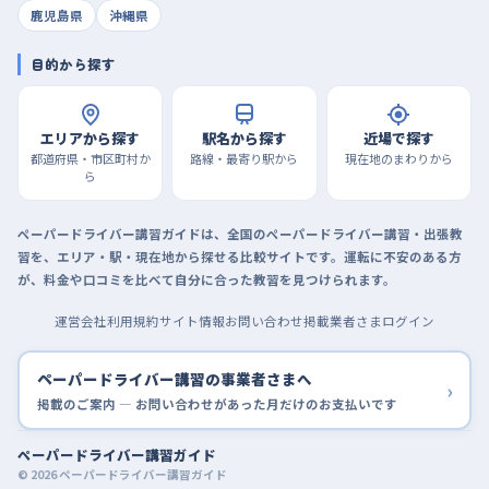
鹿児島県
沖縄県
目的から探す
エリアから探す
駅名から探す
近場で探す
都道府県・市区町村か
路線・最寄り駅から
現在地のまわりから
ら
ペーパードライバー講習ガイドは、全国のペーパードライバー講習・出張教
習を、エリア・駅・現在地から探せる比較サイトです。運転に不安のある方
が、料金や口コミを比べて自分に合った教習を見つけられます。
運営会社
利用規約
サイト情報
お問い合わせ
掲載業者さまログイン
ペーパードライバー講習の事業者さまへ
›
掲載のご案内 — お問い合わせがあった月だけのお支払いです
ペーパードライバー講習ガイド
© 2026 ペーパードライバー講習ガイド