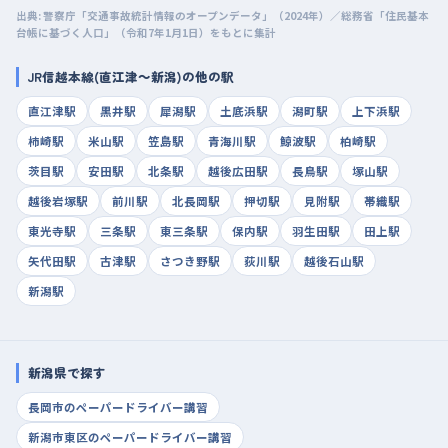
出典: 警察庁「交通事故統計情報のオープンデータ」（2024年）／総務省「住民基本
台帳に基づく人口」（令和7年1月1日）をもとに集計
JR信越本線(直江津～新潟)の他の駅
直江津駅
黒井駅
犀潟駅
土底浜駅
潟町駅
上下浜駅
柿崎駅
米山駅
笠島駅
青海川駅
鯨波駅
柏崎駅
茨目駅
安田駅
北条駅
越後広田駅
長鳥駅
塚山駅
越後岩塚駅
前川駅
北長岡駅
押切駅
見附駅
帯織駅
東光寺駅
三条駅
東三条駅
保内駅
羽生田駅
田上駅
矢代田駅
古津駅
さつき野駅
荻川駅
越後石山駅
新潟駅
新潟県で探す
長岡市のペーパードライバー講習
新潟市東区のペーパードライバー講習