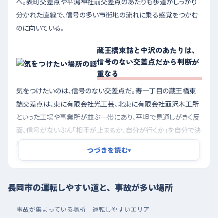
へ。表町交差点や平潟神社前交差点のあたりも歩道がしっかり
分かれた直線で、信号の多い市街地の流れに乗る感覚をつかむ
のに向いている。
蔵王橋東詰と中沢のあたりは、
信号のない交差点だから判断が
重なる
気をつけたいのは、信号のない交差点だ。寿一丁目の蔵王橋東
詰交差点は、東に有限会社光工芸、北東に有限会社韮沢木工所
といった工場や事業所が並ぶ一帯にあり、平坦で見通しがきく反
面、信号がないぶん「相手が止まるか、自分が行くか」を自分で決
めなければならない。作業車や配送の車が路肩から出入りする
つづきを読む
▾
時間帯は、その判断が重なって迷いが生まれやすい。中沢町の中
沢交差点付近も同じで、南西に介護施設、北西に葬祭場がある
ため送迎の車がゆっくり出入りし、信号のない交差点で速度差が
長岡市の運転しやすい道と、事故が多い場所
生まれやすい。どちらも、交差点に近づく前に一段速度を落とし
て、目線を左右に振ってから進むと落ち着いて通れる。市街地の
事故が集まっている場所
運転しやすいエリア