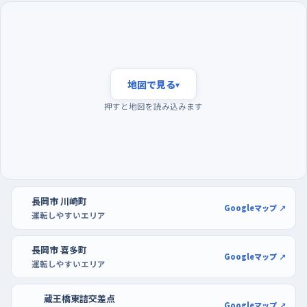
大手通二丁目交差点のような信号のある交差点でも、右折待ち
の間に対向の直進車が続くと焦りやすいので、無理に出ず一回見
送るつもりでいたい。
夕方の混み合う時間を外し、駐車はショッピングセン
地図で見る
▾
ターの広い区画で
押すと地図を読み込みます
練習に出るなら、夕方の帰宅の流れがいちばん濃くなる時間帯
は避けたい。日中でも遅めの夜のほうが車の数は落ち着くけれ
ど、暗さに慣れていないうちは明るい昼前後がいい。曜日で言え
ば週の後半、とくに金曜の夕方は車も人も増えるので、日曜や水
曜のほうが気楽だ。駐車の練習は、区画が広く通路もゆったりし
長岡市 川崎町
たアクロスプラザ長岡や、駅前のCoCoLo長岡の駐車場が使いや
Googleマップ ↗
運転しやすいエリア
すい。混み合う前の早い時間に入り、端のほうの空いた区画で前
向き・後ろ向きを何度か繰り返すと、感覚が身体に残る。
長岡市 喜多町
Googleマップ ↗
運転しやすいエリア
蔵王橋東詰交差点
Googleマップ ↗