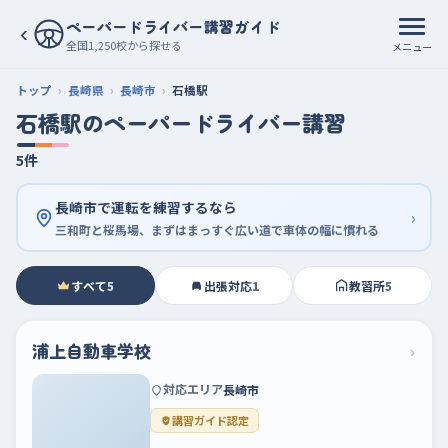
ペーパードライバー講習ガイド
‹
全国1,250校から探せる
メニュー
トップ
長崎県
長崎市
石橋駅
石橋駅のペーパードライバー講習
5件
長崎市で運転を練習するなら
›
三和町と桜馬場、まずはまっすぐ広い道で車体の幅に慣れる
すべて
5
出張対応
1
教習所
5
浦上自動車学校
›
対応エリア
長崎市
講習ガイド認定