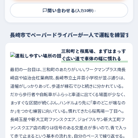
問い合わせる
›
(入力30秒)
長崎市でペーパードライバーが一人で運転を練習する
三和町と桜馬場、まずはまっす
ぐ広い道で車体の幅に慣れる
最初の一台目は、三和町のあたりがいい。ワークマンプラス南長
崎店や協治会杠葉病院、長崎市立土井首小学校が並ぶ通りは、
道幅がしっかりあって、歩道が縁石でひと続きに分かれている。
だから歩行者や自転車がふらっと車道に出てくる場面が少なく、
まっすぐな区間が続くぶん、ハンドルより先に「車のどこが端なの
か」をつかむ練習に向いている。慣れてきたら桜馬場一丁目へ。
長崎玉屋や新大工町ファンスクエア、ジョイフルサン新大工町フ
ァンスクエア店の周りは信号のある交差点が多いので、青で入っ
て赤で止まるという基本の流れを、自分のペースで繰り返せる。