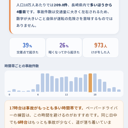
人口10万人あたりでは
209.0件
、長崎県内で
多いほうから
4番目
です。事故件数は交通量に大きく左右されるため、
数字が大きいこと自体が運転の危険さを意味するものでは
ありません。
39
26
973
%
%
人
交差点で起きた
暗くなってから起きた
けがをした人
時間帯ごとの事故件数
0
6
12
18
17時台は事故がもっとも多い時間帯です。
ペーパードライバ
ーの練習は、この時間を避けるのがおすすめです。同じ日中
でも
6時台
はもっとも事故が少なく、道が落ち着いていま