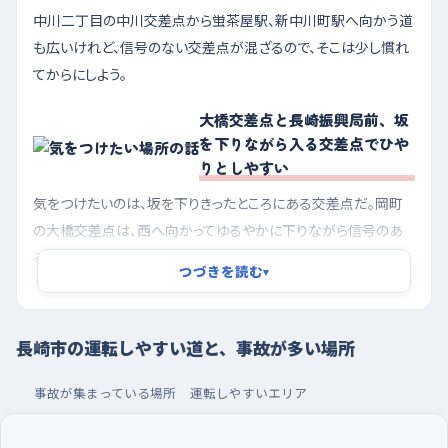
中川二丁目の中川交差点から蛍茶屋駅、新中川町駅へ向かう道
も広いけれど、信号のない交差点が混ざるので、そこは少し慣れ
てからにしよう。
大橋交差点と長崎振興局前、坂
を下りながら入る交差点でひや
りとしやすい
気をつけたいのは、坂を下りきったところにある交差点だ。岡町
の大橋交差点は、西へ向かってゆるやかに下りながら信号のあ
る交差点に入る形になっている。下りは思ったより速度が乗るう
つづきを読む
▾
え、白雪食品の直売店など人の出入りがある店が北東側にある
ので、信号だけ見ていると横から出てくる車や歩行者に気づくの
が遅れやすい。坂の途中から早めにブレーキを踏み始めるつもり
長崎市の運転しやすい道と、事故が多い場所
でいるといい。三芳町の長崎振興局前交差点は、東へ下っていく
のに信号がない。北側にコンビニがあって、駐車場から出入りす
事故が集まっている場所
運転しやすいエリア
る車が交差点のすぐそばで動くから、「止まってくれるだろう」と思
わず、いったん速度を落として左右を見る癖をつけたい。