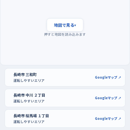
夕方を避けて朝のうちに、駐車はココウォークかミス
ターマックスで
地図で見る
▾
一日のなかで車も人もいちばん増えるのは夕方の帰宅時間帯
押すと地図を読み込みます
で、日が傾いて見えにくくもなる。逆に早朝は道がすいていて、信
号待ちで焦らされることも少ない。曜日でいえば週の後半より日
曜のほうが落ち着いているので、休日の朝を練習にあてると気持
ちに余裕が持てる。駐車の練習は、みらい長崎ココウォークや
MrMax長崎ショッピングセンターのような広い駐車場で、開店直
長崎市 三和町
後の空いている時間に。区画がはっきりしていて周りに車が少な
Googleマップ ↗
運転しやすいエリア
いぶん、切り返しを何度やり直しても落ち着いていられる。チトセ
ピアやヤマダ電機テックランド長崎本店も同じように使える。
長崎市 中川 ２丁目
Googleマップ ↗
運転しやすいエリア
長崎市 桜馬場 １丁目
Googleマップ ↗
運転しやすいエリア