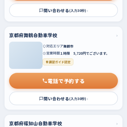
問い合わせる
›
(入力30秒)
京都府舞鶴自動車学校
›
対応エリア
舞鶴市
営業時間
１時限 5,720円でございます。
講習ガイド認定
電話で予約する
問い合わせる
›
(入力30秒)
京都府福知山自動車学校
›