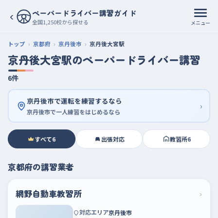
ペーパードライバー講習ガイド
‹
全国1,250校から探せる
メニュー
トップ
京都府
京丹後市
京丹後大宮駅
京丹後大宮駅のペーパードライバー講習
6件
京丹後市で運転を練習するなら
›
京丹後市で一人練習をはじめるなら
すべて
6
出張対応
教習所
6
京都府の講習業者
網野自動車教習所
›
対応エリア
京丹後市