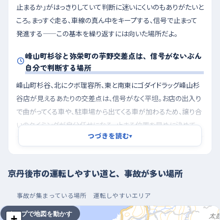
止まるか」がはっきりしていて判断に迷いにくいのもありがたいと
ころ。まっすぐ走る、車線の真ん中をキープする、信号で止まって
発進する——この基本を繰り返すには向いた場所だよ。
峰山町杉谷と弥栄町の芋野交差点は、信号がないぶん
自分で判断する場所
峰山町杉谷、北にクボ理容所、東と南東にゴダイドラッグ峰山杉
谷店が見えるあたりの交差点は、信号がなく平坦。お店の出入り
で曲がってくる車や、駐車場から出てくる車が加わるため、譲り合
いのタイミングが自分任せになる。止まる位置を早めに決めて、
つづきを読む
▾
左右をゆっくり二度見る癖をつけたい。もうひとつ、弥栄町堤の芋
野交差点は、北東に五六八、北西に土肥水道、南東に株式会社林
建材が並ぶ場所で、西へ向かってゆるやかに下りながら交差点に
京丹後市の運転しやすい道と、事故が多い場所
入る。下りは思ったより速度がのり、信号もないので、坂に入る手
前でしっかり速度を落としてから交差点へ進むと安心だよ。同じ
事故が集まっている場所
運転しやすいエリア
く弥栄町国久や峰山町鱒留のように、下りながら交差点や直線
タップで地図を動かす
+
が続く道も、早めのブレーキを心がけて。