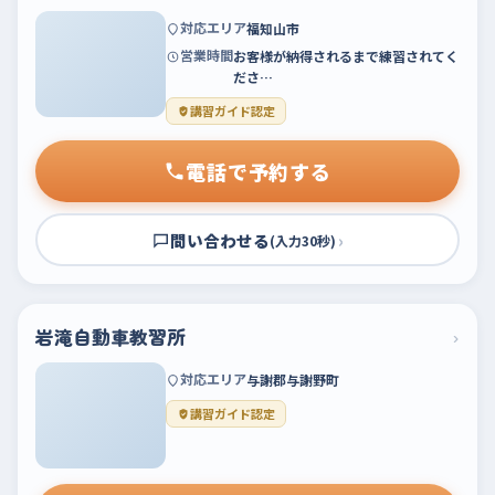
対応エリア
福知山市
営業時間
お客様が納得されるまで練習されてく
ださ…
講習ガイド認定
電話で予約する
問い合わせる
›
(入力30秒)
岩滝自動車教習所
›
対応エリア
与謝郡与謝野町
講習ガイド認定