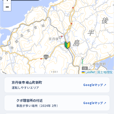
−
朝いちばんの混み合う時間を避け、駐車はマインやコ
メリの広い区画で
事故が集まりやすいのは朝の通勤・買い物が重なる時間帯で、逆
に日中では早朝がいちばん落ち着いている。曜日でいうと金曜と
火曜に交通が集中しやすいので、練習を始めたばかりのうちは水
曜や木曜の、朝の混雑がひと段落した頃を選ぶと気持ちに余裕
が持てる。駐車の練習は、峰山ショッピングセンターマインの区画
が広く、白線もはっきりしていて距離感をつかみやすい。もう一か
所、コメリハード&グリーン峰山店も出入りがしやすいので、バッ
Leaflet
|
国土地理院
クでの駐車と切り返しを繰り返すのに向いている。買い物客の少
ない時間を狙って、ゆっくり試してみて。
京丹後市 峰山町新町
Googleマップ ↗
運転しやすいエリア
クボ理容所の付近
Googleマップ ↗
事故が多い場所（2024年 2件）