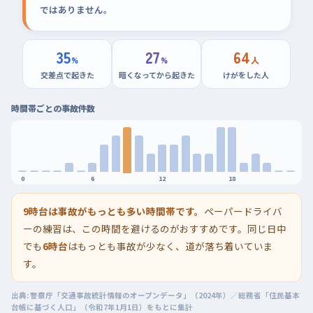
ではありません。
35
27
64
%
%
人
交差点で起きた
暗くなってから起きた
けがをした人
時間帯ごとの事故件数
0
6
12
18
9時台は事故がもっとも多い時間帯です。
ペーパードライバ
ーの練習は、この時間を避けるのがおすすめです。同じ日中
でも
6時台
はもっとも事故が少なく、道が落ち着いていま
す。
出典: 警察庁「交通事故統計情報のオープンデータ」（2024年）／総務省「住民基本
台帳に基づく人口」（令和7年1月1日）をもとに集計