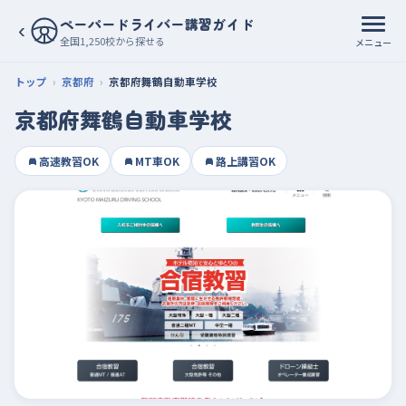
ペーパードライバー講習ガイド
‹
全国1,250校から探せる
メニュー
トップ
京都府
京都府舞鶴自動車学校
京都府舞鶴自動車学校
高速教習OK
MT車OK
路上講習OK