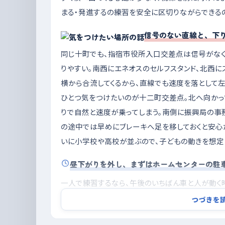
まる・発進するの練習を安全に区切りながらできる
信号のない直線と、下
同じ十町でも、指宿市役所入口交差点は信号がなく
りやすい。南西にエネオスのセルフスタンド、北西に
横から合流してくるから、直線でも速度を落として
ひとつ気をつけたいのが十二町交差点。北へ向かっ
りで自然と速度が乗ってしまう。南側に振興局の事
の途中では早めにブレーキへ足を移しておくと安心
いに小学校や高校が並ぶので、子どもの動きを想定
昼下がりを外し、まずはホームセンターの駐
一人で練習するなら、午後のいちばん車と人が動く
下がりは、交差点で判断を求められる場面が続いて
つづきを
の混雑が落ち着いたあとを選ぶと、同じ道でもずっ