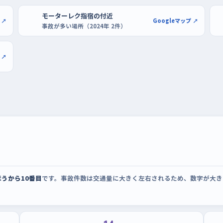
宿店の駐車場のように区画がはっきりした広
クで枠に入れる、切り返してまっすぐ直す、と
モーターレク指宿の付近
 ↗
Googleマップ ↗
事故が多い場所（2024年 2件）
ンテイ指宿店のあたりも同じで、まず駐車場で
での不安がだいぶ小さくなるはずだ。
 ↗
うから10番目
です。事故件数は交通量に大きく左右されるため、数字が大き