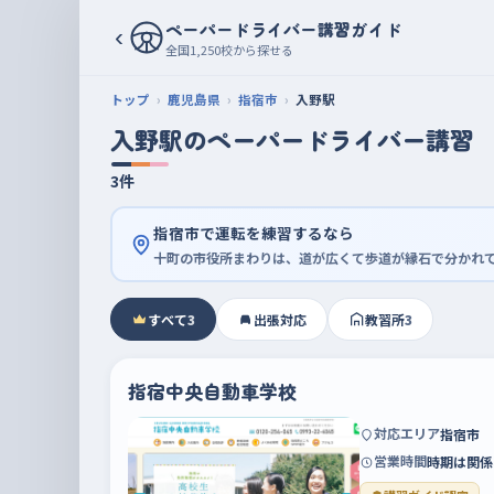
ペーパードライバー講習ガイド
‹
全国1,250校から探せる
トップ
鹿児島県
指宿市
入野駅
入野駅のペーパードライバー講習
3件
指宿市で運転を練習するなら
十町の市役所まわりは、道が広くて歩道が縁石で分かれ
すべて
3
出張対応
教習所
3
指宿中央自動車学校
対応エリア
指宿市
営業時間
時期は関係