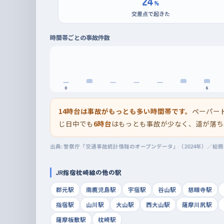
24
%
交差点で起きた
時間帯ごとの事故件数
0
6
14時台は事故がもっとも多い時間帯です。
ペーパー
じ日中でも
6時台
はもっとも事故が少なく、道が落ち
出典: 警察庁「交通事故統計情報のオープンデータ」（2024年）／総
JR指宿枕崎線の他の駅
郡元駅
南鹿児島駅
宇宿駅
谷山駅
慈眼寺駅
指宿駅
山川駅
大山駅
西大山駅
薩摩川尻駅
薩摩板敷駅
枕崎駅