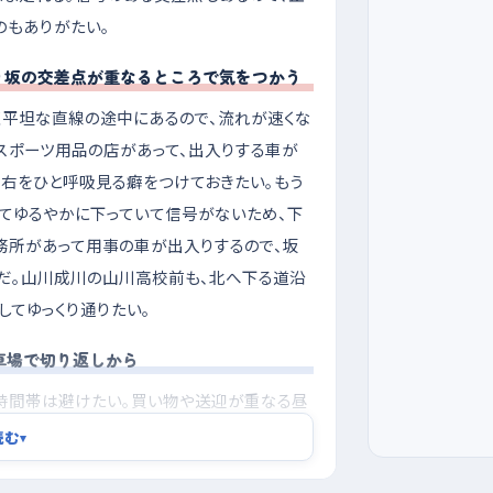
のもありがたい。
り坂の交差点が重なるところで気をつかう
平坦な直線の途中にあるので、流れが速くな
スポーツ用品の店があって、出入りする車が
左右をひと呼吸見る癖をつけておきたい。もう
てゆるやかに下っていて信号がないため、下
務所があって用事の車が出入りするので、坂
だ。山川成川の山川高校前も、北へ下る道沿
してゆっくり通りたい。
車場で切り返しから
時間帯は避けたい。買い物や送迎が重なる昼
緊張しやすいからだ。朝の早い時間や、夕方
読む
▾
と余裕をもって走れる。駐車の練習には、ホー