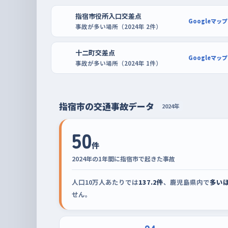
ムプラザナフコ指宿店やヤマダ電機テックランド指
い場所がやりやすい。開店直後なら空きが多く、バッ
指宿市役所入口交差点
Googleマップ
事故が多い場所（2024年 2件）
いった動きを何度も繰り返せる。ホームセンターセ
車の大きさに慣れてから十町の直線へ出ると、道路
十二町交差点
Googleマップ
事故が多い場所（2024年 1件）
指宿市の交通事故データ
2024年
50
件
2024年の1年間に指宿市で起きた事故
人口10万人あたりでは
137.2件
、鹿児島県内で
多いほ
せん。