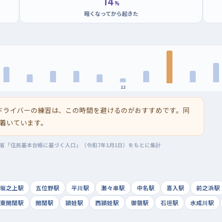
14
%
暗くなってから起きた
12
ドライバーの練習は、この時間を避けるのがおすすめです。同
着いています。
務省「住民基本台帳に基づく人口」（令和7年1月1日）をもとに集計
坂之上駅
五位野駅
平川駅
瀬々串駅
中名駅
喜入駅
前之浜駅
東開聞駅
開聞駅
頴娃駅
西頴娃駅
御領駅
石垣駅
水成川駅