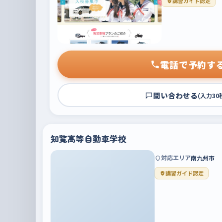
講習ガイド認定
電話で予約す
問い合わせる
(入力30
知覧高等自動車学校
対応エリア
南九州市
講習ガイド認定