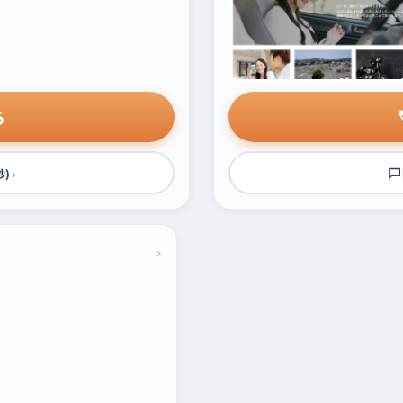
る
›
秒)
›