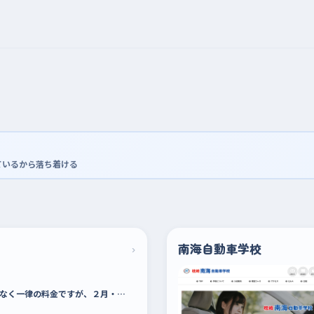
ているから落ち着ける
›
南海自動車学校
なく一律の料金ですが、２月・…