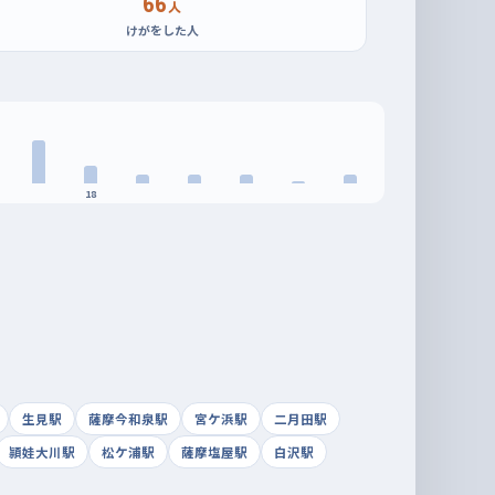
66
人
けがをした人
18
生見駅
薩摩今和泉駅
宮ケ浜駅
二月田駅
頴娃大川駅
松ケ浦駅
薩摩塩屋駅
白沢駅