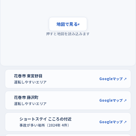
ちになりやすい。南に花巻めぐみキリスト教会、南東にほっともっ
と花巻松園町店があり、店に入る車が急に減速することもある
から、車間はいつもより広めに。
地図で見る
▾
押すと地図を読み込みます
練習は朝いちばんに、駐車は屋根のある大型店の平面
で
夕方は帰宅の車と買い物の車が重なり、暗くなり始める時間とも
重なるので、慣れないうちは避けたい。反対に、早朝は交通量が
落ち着いていて、交差点で判断を迫られる回数そのものが少ない
花巻市 東宮野目
Googleマップ ↗
から、練習には向いている。曜日でいえば、木曜や週末より、車の
運転しやすいエリア
少ない月曜や火曜の朝が気楽だ。
花巻市 藤沢町
Googleマップ ↗
駐車の練習は、区画がはっきりしていて通路も広い大型店の駐車
運転しやすいエリア
場がいい。花巻ツインプラザやショッピングセンターna・te・moな
ら、開店前後の空いている時間に端のほうを使えば、切り返しを
ショートステイ こころの付近
Googleマップ ↗
ゆっくり繰り返せる。白線に対してまっすぐ入れる感覚がつかめた
事故が多い場所（2024年 4件）
ら、次は柱や隣の車がある場所へ、少しずつ条件を上げていこう。