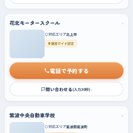
花北モータースクール
›
対応エリア
北上市
講習ガイド認定
電話で予約する
問い合わせる
›
(入力30秒)
紫波中央自動車学校
›
対応エリア
紫波郡紫波町