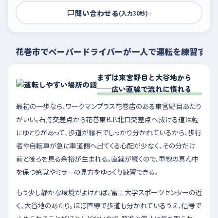
問い合わせる
›
(入力30秒)
花巻市でペーパードライバーが一人で運転を練習する
まずは東宮野目と大谷地から
——広い直線で流れに慣れる
最初の一歩なら、ワークマンプラス花巻店のある東宮野目あたり
がいい。石持交差点から花巻東B.P.北口交差点へ抜ける道は幅
にゆとりがあって、歩道が縁石でしっかり分かれているから、歩行
者や自転車が急に車道側へ出てくる心配が少なく、その分だけ
前と後ろを見る余裕が生まれる。直線が続くので、車線の真ん中
を保つ感覚やミラーの見方をゆっくり練習できる。
もう少し静かな環境がよければ、富士大学スポーツセンターの近
く、大谷地のあたり。ほぼ直線で歩道も分かれているうえ、信号で