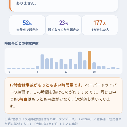
ありません。
52
23
177
%
%
人
交差点で起きた
暗くなってから起きた
けがをした人
時間帯ごとの事故件数
0
6
12
18
17時台は事故がもっとも多い時間帯です。
ペーパードライバ
ーの練習は、この時間を避けるのがおすすめです。同じ日中
でも
6時台
はもっとも事故が少なく、道が落ち着いていま
す。
出典: 警察庁「交通事故統計情報のオープンデータ」（2024年）／総務省「住民基本
台帳に基づく人口」（令和7年1月1日）をもとに集計