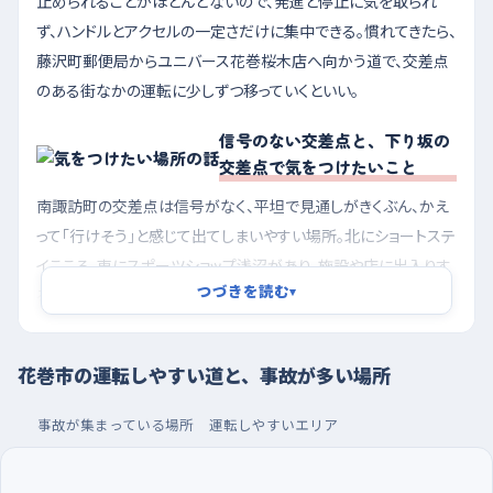
止められることがほとんどないので、発進と停止に気を取られ
ず、ハンドルとアクセルの一定さだけに集中できる。慣れてきたら、
藤沢町郵便局からユニバース花巻桜木店へ向かう道で、交差点
のある街なかの運転に少しずつ移っていくといい。
信号のない交差点と、下り坂の
交差点で気をつけたいこと
南諏訪町の交差点は信号がなく、平坦で見通しがきくぶん、かえ
って「行けそう」と感じて出てしまいやすい場所。北にショートステ
イこころ、東にスポーツショップ浅沼があり、施設や店に出入りす
つづきを読む
▾
る車と歩行者が同じ交差点に集まるので、一度きちんと止まって
左右を二度見るくらいでちょうどいい。中根子の交差点も信号が
なく、しかも北へ向かってゆるやかに下っているため、思ったより
花巻市の運転しやすい道と、事故が多い場所
速度が乗ったまま交差点に入りやすい。手前から早めにブレーキ
を踏み、下り坂ではエンジンブレーキも使うつもりで進もう。
事故が集まっている場所
運転しやすいエリア
松園町交差点も同じく北へ下っている。信号があるので安心しが
ちだけれど、坂を下りながら黄色に変わると止まりきれない気持