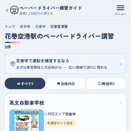
ペーパードライバー講習ガイド
‹
全国1,250校から探せる
メニュー
トップ
岩手県
花巻市
花巻空港駅
花巻空港駅のペーパードライバー講習
5件
花巻市で運転を練習するなら
›
まずは東宮野目と大谷地から——広い直線で流れに慣れる
すべて
5
出張対応
教習所
5
高文自動車学校
›
対応エリア
花巻市
講習ガイド認定