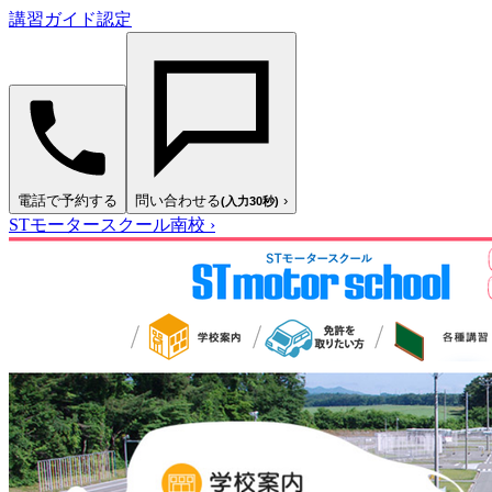
講習ガイド認定
電話で予約する
問い合わせる
›
(入力30秒)
STモータースクール南校
›