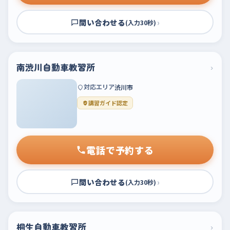
問い合わせる
›
(入力30秒)
南渋川自動車教習所
›
対応エリア
渋川市
講習ガイド認定
電話で予約する
問い合わせる
›
(入力30秒)
桐生自動車教習所
›