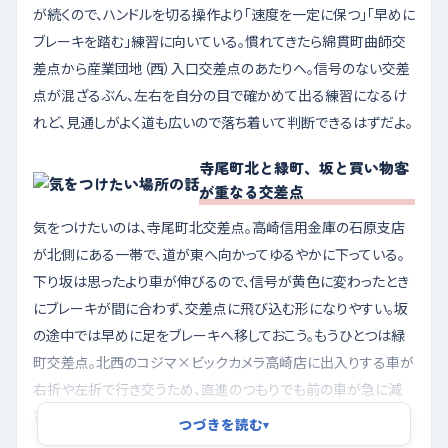
が続くので、ハンドルを切る操作より「速度を一定に保つ」「早めに
ブレーキを踏む」練習に向いている。慣れてきたら綿貫町曲師交
差点から産業団地（西）入口交差点のあたりへ。信号のない交差
点が混ざるぶん、左右を自分の目で確かめて出る練習になるけ
れど、見通しがよく道も広いので落ち着いて判断できるはずだよ。
寺尾町北と緑町、坂と買い物客
が重なる交差点
気をつけたいのは、寺尾町北交差点。高崎信用金庫の石原支店
が北側にある一帯で、道が東へ向かってゆるやかに下っている。
下り坂は思ったより車が伸びるので、信号が黄色に変わったとき
にブレーキが間に合わず、交差点に飛び込む形になりやすい。坂
の途中では早めに足をブレーキへ移しておこう。もうひとつは緑
町交差点。北西のコジマ×ビックカメラ高崎店に出入りする車が
右折や左折で行き交うため、直進のつもりでも前の車が急に減
速したり、店の駐車場から車が出てきたりする。買い物のための
つづきを読む
▾
動きが多い場所だと考えて、車間をいつもより広めにとると気持