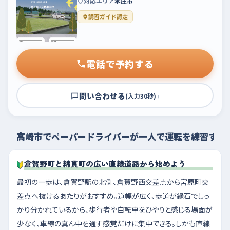
対応エリア
本庄市
講習ガイド認定
電話で予約する
問い合わせる
›
(入力30秒)
高崎市でペーパードライバーが一人で運転を練習する
倉賀野町と綿貫町の広い直線道路から始めよう
最初の一歩は、倉賀野駅の北側、倉賀野西交差点から宮原町交
差点へ抜けるあたりがおすすめ。道幅が広く、歩道が縁石でしっ
かり分かれているから、歩行者や自転車をひやりと感じる場面が
少なく、車線の真ん中を通す感覚だけに集中できる。しかも直線