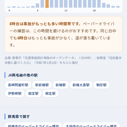
0
6
12
18
8時台は事故がもっとも多い時間帯です。
ペーパードライバ
ーの練習は、この時間を避けるのがおすすめです。同じ日中
でも
6時台
はもっとも事故が少なく、道が落ち着いていま
す。
出典: 警察庁「交通事故統計情報のオープンデータ」（2024年）／総務省「住民基本
台帳に基づく人口」（令和7年1月1日）をもとに集計
JR両毛線の他の駅
高崎問屋町駅
新前橋駅
前橋駅
前橋大島駅
駒形駅
伊勢崎駅
国定駅
桐生駅
群馬県で探す
前橋市のペーパードライバー講習
太田市のペーパードライバー講習