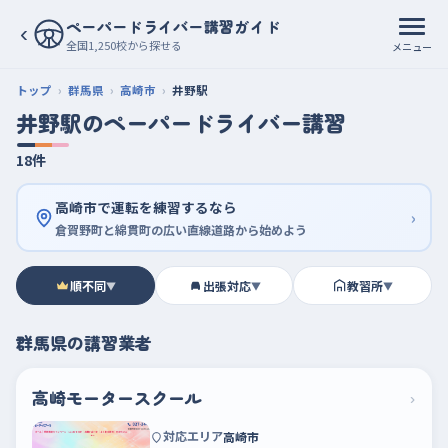
ペーパードライバー講習ガイド
‹
全国1,250校から探せる
メニュー
トップ
群馬県
高崎市
井野駅
井野駅のペーパードライバー講習
18件
高崎市で運転を練習するなら
›
倉賀野町と綿貫町の広い直線道路から始めよう
順不同
出張対応
教習所
▼
▼
▼
群馬県の講習業者
高崎モータースクール
›
対応エリア
高崎市