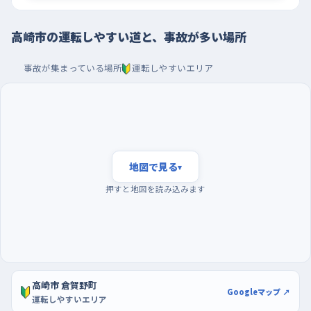
ちに余裕が生まれる。
高崎市の運転しやすい道と、事故が多い場所
平日の朝いちばんの混雑を避け、駐車はウニクス高崎
で
事故が集まっている場所
運転しやすいエリア
通勤と通学が重なる朝の時間帯は、車も人も自転車もいちどに
増えるので、練習を始めたばかりのうちは避けたほうがいい。日
中でいちばん静かなのは夜明け後の早い時間で、道が空いてい
るぶん、交差点で止まる・曲がるという基本をゆっくり確かめられ
る。曜日でいえば週の後半、とくに金曜の夕方は帰りの車が多く
地図で見る
▾
なるので、日曜の午前などのんびりした時間を選ぼう。駐車の練
押すと地図を読み込みます
習には、ウニクス高崎や高崎モントレーの駐車場が使いやすい。
開店してすぐの時間なら空いている枠が多く、両隣が空いた場所
で切り返しを何度も試せる。白線に対してまっすぐ入れる感覚が
つかめたら、少し狭い場所へ進もう。
高崎市 倉賀野町
Googleマップ ↗
運転しやすいエリア