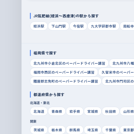
JR筑肥線(姪浜～西唐津)の駅から探す
姪浜駅
下山門駅
今宿駅
九大学研都市駅
周船寺
福岡県で探す
北九州市小倉北区のペーパードライバー講習
北九州市八幡
福岡市西区のペーパードライバー講習
久留米市のペーパー
糟屋郡志免町のペーパードライバー講習
北九州市門司区の
都道府県から探す
北海道・東北
北海道
青森県
岩手県
宮城県
秋田県
山形県
関東
茨城県
栃木県
群馬県
埼玉県
千葉県
東京都