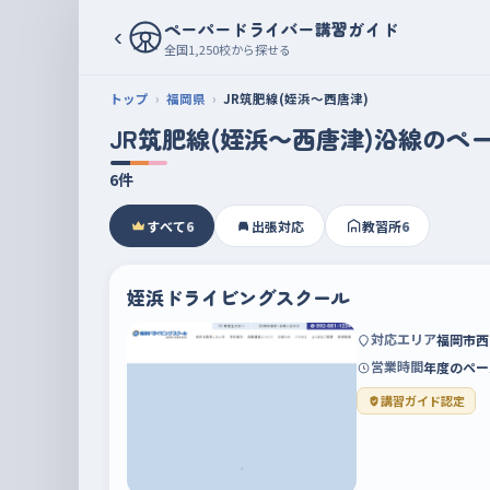
ペーパードライバー講習ガイド
‹
全国1,250校から探せる
トップ
福岡県
JR筑肥線(姪浜～西唐津)
JR筑肥線(姪浜～西唐津)沿線のペ
6件
すべて
6
出張対応
教習所
6
姪浜ドライビングスクール
対応エリア
福岡市西
営業時間
年度のペー
講習ガイド認定