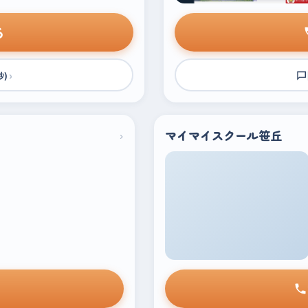
る
›
秒)
›
マイマイスクール笹丘