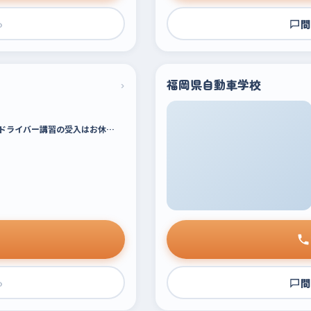
›
問
›
福岡県自動車学校
ドライバー講習の受入はお休…
›
問