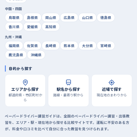
中国・四国
鳥取県
島根県
岡山県
広島県
山口県
徳島県
香川県
愛媛県
高知県
九州・沖縄
福岡県
佐賀県
長崎県
熊本県
大分県
宮崎県
鹿児島県
沖縄県
目的から探す
エリアから探す
駅名から探す
近場で探す
都道府県・市区町村か
路線・最寄り駅から
現在地のまわりから
ら
ペーパードライバー講習ガイドは、全国のペーパードライバー講習・出張教
習を、エリア・駅・現在地から探せる比較サイトです。運転に不安のある方
が、料金や口コミを比べて自分に合った教習を見つけられます。