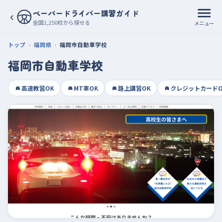
ペーパードライバー講習ガイド
‹
全国1,250校から探せる
メニュー
トップ
福岡県
福岡市自動車学校
福岡市自動車学校
高速教習OK
MT車OK
路上講習OK
クレジットカードO