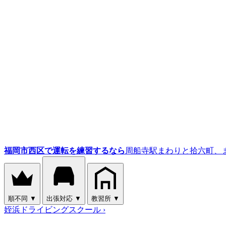
福岡市西区で運転を練習するなら
周船寺駅まわりと拾六町、
順不同
▼
出張対応
▼
教習所
▼
姪浜ドライビングスクール
›