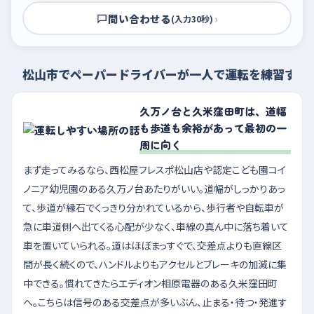
問い合わせる
›
(入力30秒)
松山市でペーパードライバーが一人で運転を練習する
久万ノ台と久米窪田町は、道幅
も歩道も余裕があって最初の一
周に向く
まず走ってみるなら、西松屋フレスポ松山店や認定こども園コイ
ノニア幼児園のある久万ノ台あたりがいい。道幅がしっかりあっ
て、歩道が縁石でくっきり分かれているから、歩行者や自転車が
急に車道側へ出てくる心配が少なく、車線の真ん中に落ち着いて
車を置いていられる。道はほぼまっすぐで、交差点よりも直線区
間が長く続くので、ハンドルよりもアクセルとブレーキの加減に集
中できる。慣れてきたらエディオン相原電器のある久米窪田町
へ。こちらは信号のある交差点が多いぶん、止まる・待つ・発進す