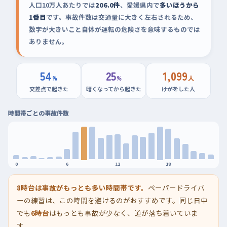
人口10万人あたりでは
206.0件
、愛媛県内で
多いほうから
1番目
です。事故件数は交通量に大きく左右されるため、
数字が大きいこと自体が運転の危険さを意味するものでは
ありません。
54
25
1,099
%
%
人
交差点で起きた
暗くなってから起きた
けがをした人
時間帯ごとの事故件数
0
6
12
18
8時台は事故がもっとも多い時間帯です。
ペーパードライバ
ーの練習は、この時間を避けるのがおすすめです。同じ日中
でも
6時台
はもっとも事故が少なく、道が落ち着いていま
す。