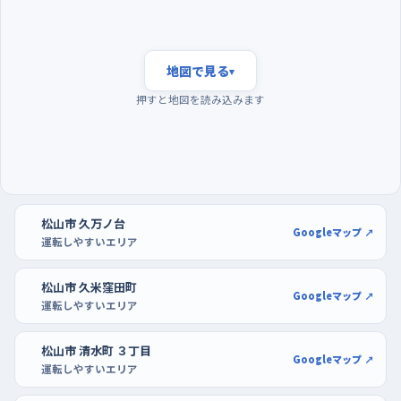
ィ・フジ衣山の広い区画で
通勤や通学が重なる朝八時前後は、車も歩行者も自転車もいち
どに増えて、判断する材料が多くなる。それより早い夜明けすぎ
地図で見る
▾
の時間帯は交通量が落ち着いていて、同じ道でも景色をゆっくり
押すと地図を読み込みます
確かめながら走れるので、練習の一本目にはこの時間が向いて
いる。曜日でいえば、週の半ばから後半にかけては仕事の車が多
く、日曜はぐっと静かになるので、はじめのうちは日曜の早い時間
を選ぶと気が楽だ。駐車の練習は、フジパルティ・フジ衣山や
DCM城北店のような大型店の駐車場で、区画が空いている開店
松山市 久万ノ台
前後を狙うといい。白線が見やすく通路も広いので、切り返しを
Googleマップ ↗
運転しやすいエリア
何度もやり直せる。
松山市 久米窪田町
Googleマップ ↗
運転しやすいエリア
松山市 清水町 ３丁目
Googleマップ ↗
運転しやすいエリア