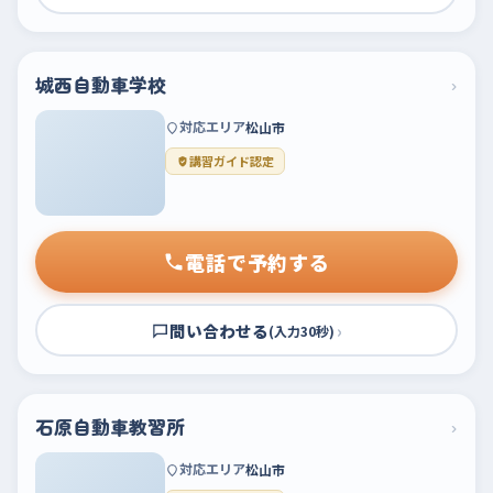
城西自動車学校
›
対応エリア
松山市
講習ガイド認定
電話で予約する
問い合わせる
›
(入力30秒)
石原自動車教習所
›
対応エリア
松山市