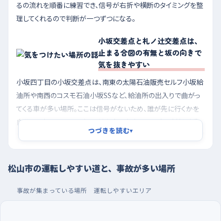
るの流れを順番に練習でき、信号が右折や横断のタイミングを整
理してくれるので判断が一つずつになる。
小坂交差点と札ノ辻交差点は、
止まる合図の有無と坂の向きで
気を抜きやすい
小坂四丁目の小坂交差点は、南東の太陽石油販売セルフ小坂給
油所や南西のコスモ石油小坂SSなど、給油所の出入りで曲がっ
てくる車が多い場所。ここは信号がないため、誰が先に行くかを
自分で見極めることになり、対向車や左右からの車と判断が重
つづきを読む
▾
なりやすい。本町三丁目の札ノ辻交差点は、北西に本町三丁目駅
があり路面電車や人の動きが絡むうえ、西へ向かってゆるく下っ
ている。下り坂は思ったより速度が乗るので、青が変わりかけた
松山市の運転しやすい道と、事故が多い場所
ときに止まりきれない気持ちになりやすい。手前で早めに足をブ
レーキへ移し、坂の下り側では特にゆっくり近づくといい。
事故が集まっている場所
運転しやすいエリア
朝いちばんの静かな時間に走り、駐車はフジパルテ