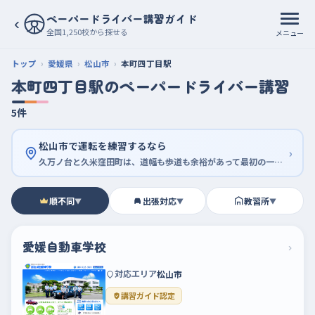
ペーパードライバー講習ガイド
‹
全国1,250校から探せる
メニュー
トップ
愛媛県
松山市
本町四丁目駅
本町四丁目駅のペーパードライバー講習
5件
松山市で運転を練習するなら
›
久万ノ台と久米窪田町は、道幅も歩道も余裕があって最初の一周に向く
順不同
出張対応
教習所
▼
▼
▼
愛媛自動車学校
›
対応エリア
松山市
講習ガイド認定