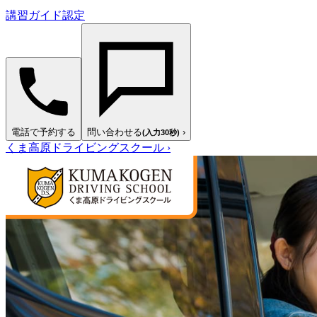
講習ガイド認定
電話で予約する
問い合わせる
›
(入力30秒)
くま高原ドライビングスクール
›