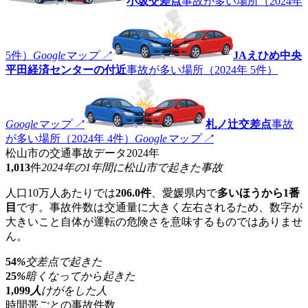
小坂交差点
事故が多い場所（2024年
5件）
Googleマップ ↗
JAえひめ中央
平田経済センターの付近
事故が多い場所（2024年 5件）
Googleマップ ↗
札ノ辻交差点
事故
が多い場所（2024年 4件）
Googleマップ ↗
松山市の交通事故データ
2024年
1,013
件
2024年の1年間に松山市で起きた事故
人口10万人あたりでは
206.0件
、愛媛県内で
多いほうから1番
目
です。事故件数は交通量に大きく左右されるため、数字が
大きいこと自体が運転の危険さを意味するものではありませ
ん。
54
%
交差点で起きた
25
%
暗くなってから起きた
1,099
人
けがをした人
時間帯ごとの事故件数