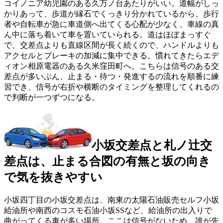
コイノニア幼児園のある久万ノ台あたりがいい。道幅がしっ
かりあって、歩道が縁石でくっきり分かれているから、歩行
者や自転車が急に車道側へ出てくる心配が少なく、車線の真
ん中に落ち着いて車を置いていられる。道はほぼまっすぐ
で、交差点よりも直線区間が長く続くので、ハンドルよりも
アクセルとブレーキの加減に集中できる。慣れてきたらエデ
ィオン相原電器のある久米窪田町へ。こちらは信号のある交
差点が多いぶん、止まる・待つ・発進するの流れを順番に練
習でき、信号が右折や横断のタイミングを整理してくれるの
で判断が一つずつになる。
小坂交差点と札ノ辻交
差点は、止まる合図の有無と坂の向き
で気を抜きやすい
小坂四丁目の小坂交差点は、南東の太陽石油販売セルフ小坂
給油所や南西のコスモ石油小坂SSなど、給油所の出入りで
曲がってくる車が多い場所。ここは信号がないため、誰が先