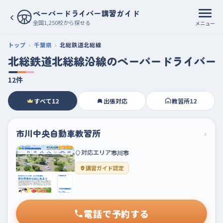
ペーパードライバー講習ガイド
‹
全国1,250校から探せる
メニュー
トップ
千葉県
北総鉄道北総線
北総鉄道北総線沿線のペーパードライバー
12件
すべて
12
出張対応
教習所
12
市川中央自動車教習所
›
対応エリア
市川市
講習ガイド認定
電話で予約する