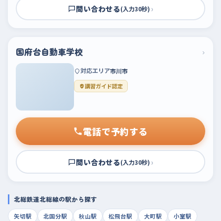
問い合わせる
›
(入力30秒)
国府台自動車学校
›
対応エリア
市川市
講習ガイド認定
電話で予約する
問い合わせる
›
(入力30秒)
北総鉄道北総線の駅から探す
矢切駅
北国分駅
秋山駅
松飛台駅
大町駅
小室駅