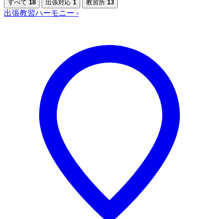
すべて
18
出張対応
1
教習所
13
出張教習ハーモニー
›