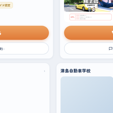
イド認定
る
›
秒)
›
津島自動車学校