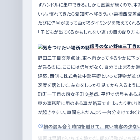
ずハンドルに集中できる。しかも直線が続くので、
いい。慣れてきたら愛知町へ移ろう。小栗橋西交差
たびに信号があって曲がるタイミングを教えてくれ
「子どもが出てくるかもしれない道」の目の配り方も
信号のない野田三丁目
野田三丁目交差点は、東へ向かってゆるやかに下っ
が乗るのに、ここには信号がなく、自分で止まるか
建築、西側に株式会社中部基礎といった建物が並び
速度を落として、左右をしっかり見てから入るよう
町町一丁目の四女子町交差点。平坦で信号もあるぶ
東の事務所に用のある車が路肩で止まったり動き出
が起きやすい。車間をふだんより一台分あけておく
朝の混み合う時間を避けて、買い物客の少な
練習は早朝がいちばん静かだ。朝の通勤がいちば