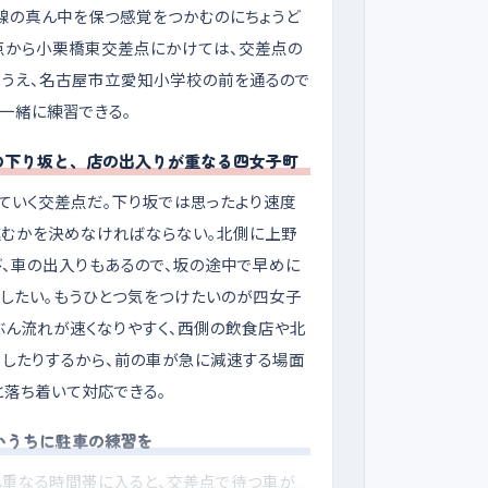
車線の真ん中を保つ感覚をつかむのにちょうど
点から小栗橋東交差点にかけては、交差点の
るうえ、名古屋市立愛知小学校の前を通るので
一緒に練習できる。
の下り坂と、店の出入りが重なる四女子町
ていく交差点だ。下り坂では思ったより速度
進むかを決めなければならない。北側に上野
、車の出入りもあるので、坂の途中で早めに
にしたい。もうひとつ気をつけたいのが四女子
ん流れが速くなりやすく、西側の飲食店や北
したりするから、前の車が急に減速する場面
と落ち着いて対応できる。
いうちに駐車の練習を
ん重なる時間帯に入ると、交差点で待つ車が