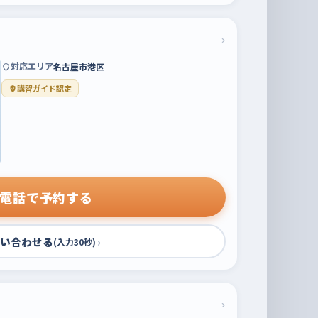
›
対応エリア
名古屋市港区
講習ガイド認定
電話で予約する
い合わせる
›
(入力30秒)
›