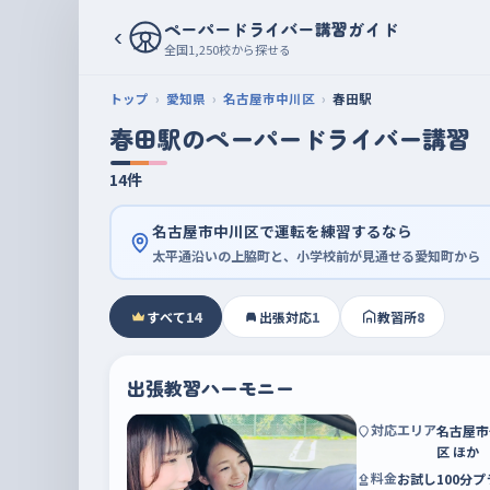
ペーパードライバー講習ガイド
‹
全国1,250校から探せる
トップ
愛知県
名古屋市中川区
春田駅
春田駅のペーパードライバー講習
14件
名古屋市中川区で運転を練習するなら
太平通沿いの上脇町と、小学校前が見通せる愛知町から
すべて
14
出張対応
1
教習所
8
出張教習ハーモニー
対応エリア
名古屋市
区 ほか
料金
お試し100分プ