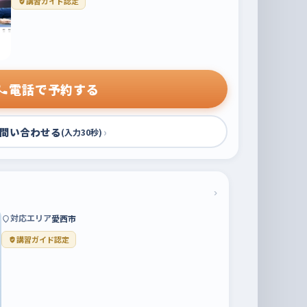
講習ガイド認定
電話で予約する
問い合わせる
›
(入力30秒)
›
対応エリア
愛西市
講習ガイド認定