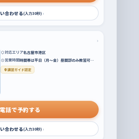
い合わせる
›
(入力30秒)
›
対応エリア
名古屋市港区
営業時間
時間帯は平日（月～金）昼間部のみ教習可…
講習ガイド認定
電話で予約する
い合わせる
›
(入力30秒)