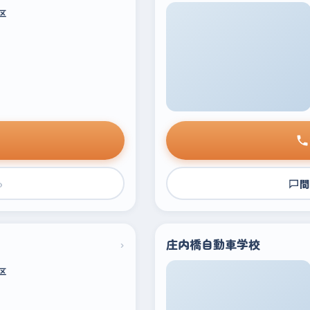
区
›
問
›
庄内橋自動車学校
区