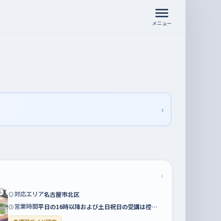
メニュー
›
›
対応エリア
名古屋市北区
営業時間
平日の16時以降および土日祝日の受講は控…