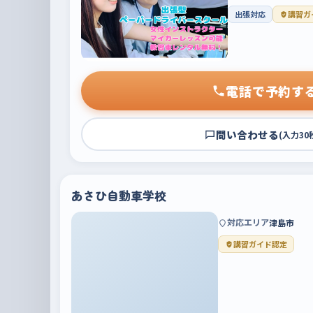
出張対応
講習ガ
電話で予約す
問い合わせる
(入力30
あさひ自動車学校
対応エリア
津島市
講習ガイド認定