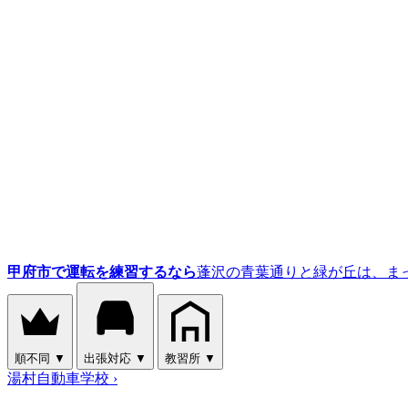
甲府市で運転を練習するなら
蓬沢の青葉通りと緑が丘は、ま
順不同
▼
出張対応
▼
教習所
▼
湯村自動車学校
›