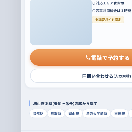
対応エリア
倉吉市
営業時間
料金は１時間
講習ガイド認定
電話で予約する
問い合わせる
(入力30秒)
JR山陰本線(豊岡～米子)の駅から探す
福部駅
鳥取駅
湖山駅
鳥取大学前駅
末恒駅