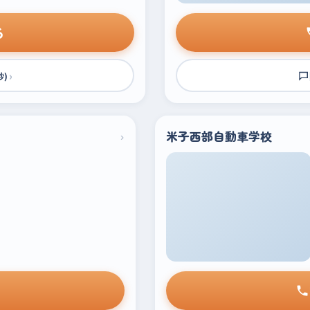
る
›
秒)
›
米子西部自動車学校