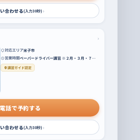
い合わせる
›
(入力30秒)
›
対応エリア
米子市
営業時間
ペーパードライバー講習 ※２月・３月・７…
講習ガイド認定
電話で予約する
い合わせる
›
(入力30秒)