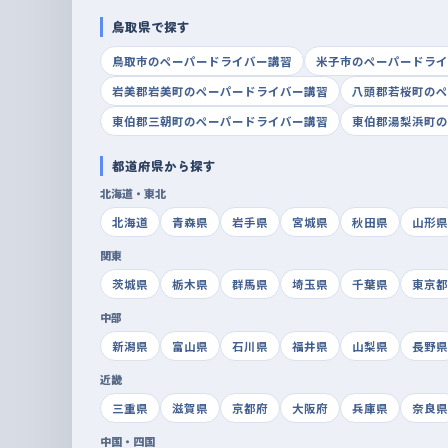
鳥取県で探す
鳥取市のペーパードライバー講習
米子市のペーパードライ
岩美郡岩美町のペーパードライバー講習
八頭郡若桜町のペ
東伯郡三朝町のペーパードライバー講習
東伯郡湯梨浜町の
都道府県から探す
北海道・東北
北海道
青森県
岩手県
宮城県
秋田県
山形県
関東
茨城県
栃木県
群馬県
埼玉県
千葉県
東京都
中部
新潟県
富山県
石川県
福井県
山梨県
長野県
近畿
三重県
滋賀県
京都府
大阪府
兵庫県
奈良県
中国・四国