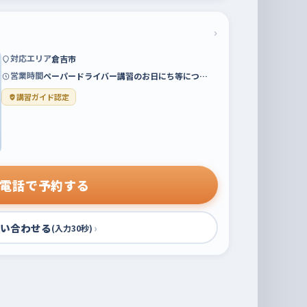
›
対応エリア
倉吉市
営業時間
ペーパードライバー講習のお日にち等につ…
講習ガイド認定
電話で予約する
い合わせる
›
(入力30秒)