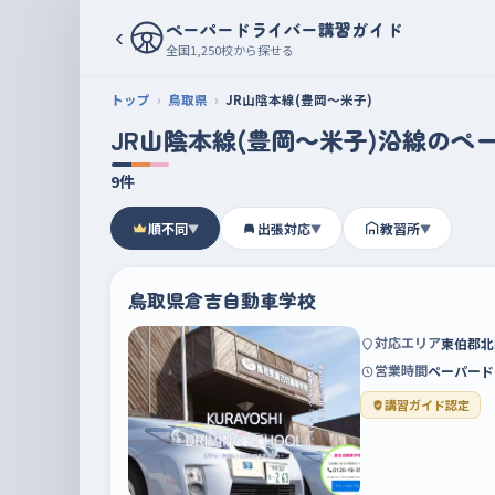
ペーパードライバー講習ガイド
‹
全国1,250校から探せる
トップ
鳥取県
JR山陰本線(豊岡～米子)
JR山陰本線(豊岡～米子)沿線のペ
9件
順不同
出張対応
教習所
▼
▼
▼
鳥取県倉吉自動車学校
対応エリア
東伯郡北
営業時間
ペーパード
講習ガイド認定