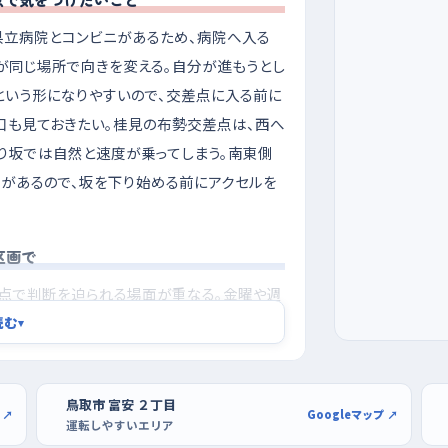
立病院とコンビニがあるため、病院へ入る
が同じ場所で向きを変える。自分が進もうとし
という形になりやすいので、交差点に入る前に
口も見ておきたい。桂見の布勢交差点は、西へ
下り坂では自然と速度が乗ってしまう。南東側
があるので、坂を下り始める前にアクセルを
区画で
点で判断を迫られる場面が重なる。金曜や週
は平日の午前中や、日曜の早い時間を選ぶと
読む
▾
の拠点にもなるスーパーモール鳥取が使いや
れる練習から始められる。もう少し広い場所で
鳥取市 富安 ２丁目
の駐車場も候補になる。停める・出すを何度も
 ↗
Googleマップ ↗
運転しやすいエリア
対処できるようになる。