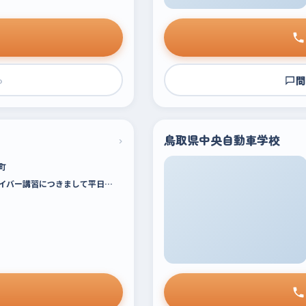
›
問
›
鳥取県中央自動車学校
町
イバー講習につきまして平日…