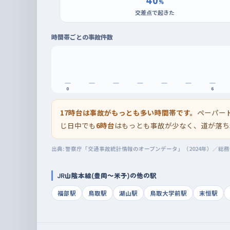
%
交差点で起きた
時間帯ごとの事故件数
0
6
17時台は事故がもっとも多い時間帯です。
ペーパー
じ日中でも
6時台
はもっとも事故が少なく、道が落ち
出典: 警察庁「交通事故統計情報のオープンデータ」（2024年）／総
JR山陰本線(豊岡～米子)の他の駅
福部駅
鳥取駅
湖山駅
鳥取大学前駅
末恒駅