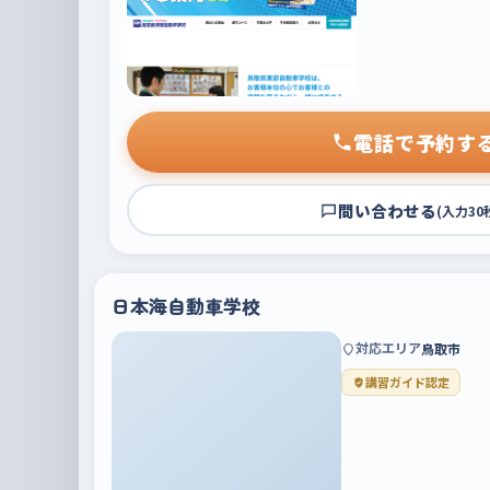
電話で予約す
問い合わせる
(入力30
日本海自動車学校
対応エリア
鳥取市
講習ガイド認定