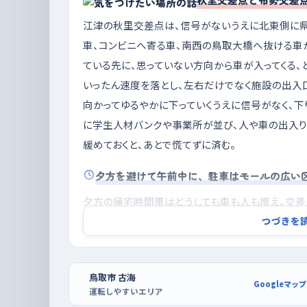
江津の秋里交差点は、信号がないうえに北東側に県
車、コンビニへ寄る車、南西の鳥取大橋へ抜ける車
ている先に、思っていない方向から車が入ってくる、
いったん速度を落とし、左右だけでなく施設の出入
向かってゆるやかに下っていくうえに信号がなく、
に学生人材バンクや事業所が並び、人や車の出入り
緩めておくと、あとで慌てずに済む。
夕方を避けて午前中に、駐車はモールの広い
夕方の帰宅時間帯はどうしても車も人も増え、交差
の前半はとくに交通量が多くなりやすいので、練習
つづきを
気持ちに余裕が持てる。駐車の練習には、走り出し
すい。開店直後なら空いた区画が多く、まっすぐ入
鳥取市 古海
切り返しを繰り返したいなら、イオンモール鳥取北
Googleマップ
運転しやすいエリア
繰り返しておくと、街なかの狭い場所でも落ち着いて