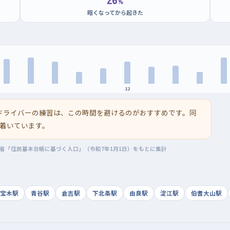
%
暗くなってから起きた
12
ドライバーの練習は、この時間を避けるのがおすすめです。同
着いています。
務省「住民基本台帳に基づく人口」（令和7年1月1日）をもとに集計
宝木駅
青谷駅
倉吉駅
下北条駅
由良駅
淀江駅
伯耆大山駅