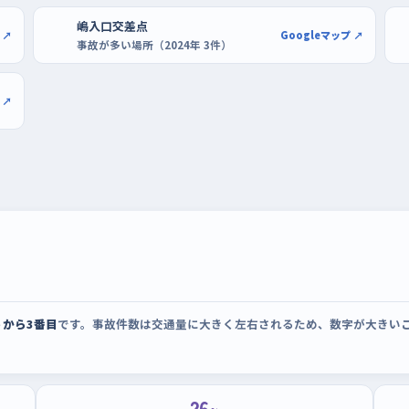
嶋入口交差点
 ↗
Googleマップ ↗
事故が多い場所（2024年 3件）
 ↗
うから3番目
です。事故件数は交通量に大きく左右されるため、数字が大きい
26