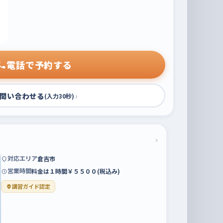
電話で予約する
問い合わせる
›
(入力30秒)
›
対応エリア
倉吉市
営業時間
料金は１時間￥５５００(税込み)
講習ガイド認定