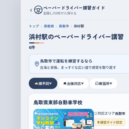
ペーパードライバー講習ガイド
‹
全国1,250校から探せる
トップ
鳥取県
鳥取市
浜村駅
浜村駅のペーパードライバー講習
6件
鳥取市で運転を練習するなら
古海と安長、まっすぐな広い道で感覚を取り戻す
順不同
出張対応
教習所
▼
▼
▼
鳥取県東部自動車学校
対応エリア
鳥取市
講習ガイド認定