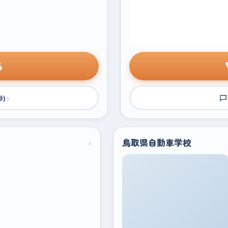
る
›
秒)
›
鳥取県自動車学校