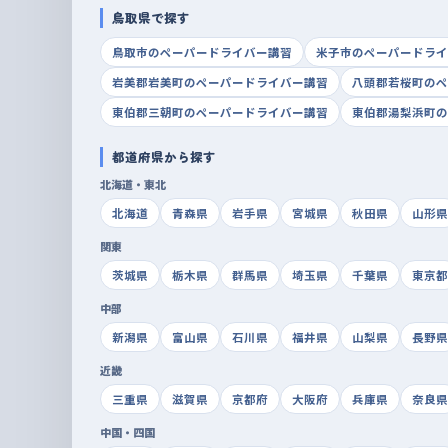
鳥取県で探す
鳥取市のペーパードライバー講習
米子市のペーパードライ
岩美郡岩美町のペーパードライバー講習
八頭郡若桜町のペ
東伯郡三朝町のペーパードライバー講習
東伯郡湯梨浜町の
都道府県から探す
北海道・東北
北海道
青森県
岩手県
宮城県
秋田県
山形県
関東
茨城県
栃木県
群馬県
埼玉県
千葉県
東京都
中部
新潟県
富山県
石川県
福井県
山梨県
長野県
近畿
三重県
滋賀県
京都府
大阪府
兵庫県
奈良県
中国・四国