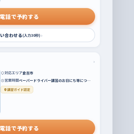
電話で予約する
い合わせる
›
(入力30秒)
›
対応エリア
倉吉市
営業時間
ペーパードライバー講習のお日にち等につ…
講習ガイド認定
電話で予約する