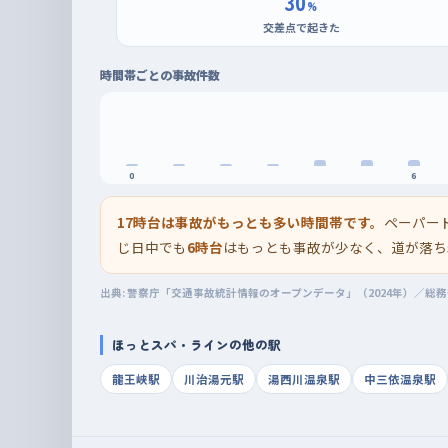
30
%
交差点で起きた
時間帯ごとの事故件数
0
6
17時台は事故がもっとも多い時間帯です。
ペーパー
じ日中でも
6時台
はもっとも事故が少なく、道が落ち
出典: 警察庁「交通事故統計情報のオープンデータ」（2024年）／総
ほっとスパ・ラインの他の駅
龍王峡駅
川治湯元駅
湯西川温泉駅
中三依温泉駅