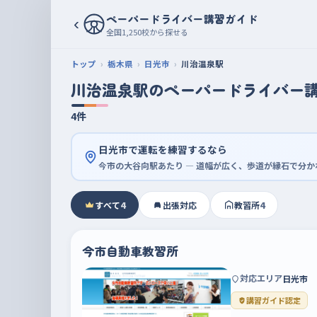
ペーパードライバー講習ガイド
‹
全国1,250校から探せる
トップ
栃木県
日光市
川治温泉駅
川治温泉駅のペーパードライバー
4件
日光市で運転を練習するなら
今市の大谷向駅あたり — 道幅が広く、歩道が縁石で分
すべて
4
出張対応
教習所
4
今市自動車教習所
対応エリア
日光市
講習ガイド認定