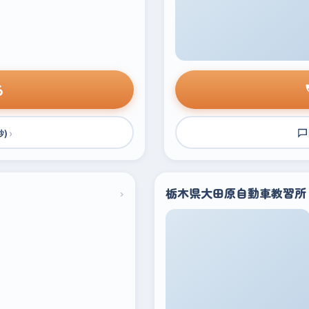
る
›
秒)
›
栃木県大田原自動車教習所