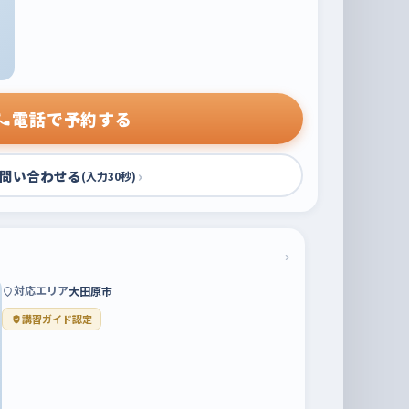
電話で予約する
問い合わせる
›
(入力30秒)
›
対応エリア
大田原市
講習ガイド認定