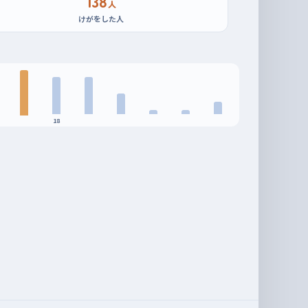
138
人
けがをした人
18