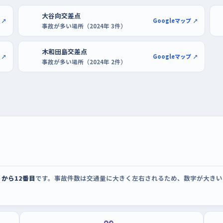
車を覚える
大谷向交差点
断がいちばん忙しくなる時間帯です。慣れな
 ↗
Googleマップ ↗
事故が多い場所（2024年 3件）
は同乗者がいるときや、慣れてから少しずつ
ル今市や日光今市ショッピングセンターのよう
木和田島交差点
 ↗
Googleマップ ↗
事故が多い場所（2024年 2件）
空いている端のほうを選び、前向きで一度入
一続きで繰り返すと、ハンドルの回し量が体で
の駐車場も、落ち着いた時間帯なら同じように
から12番目
です。事故件数は交通量に大きく左右されるため、数字が大きい