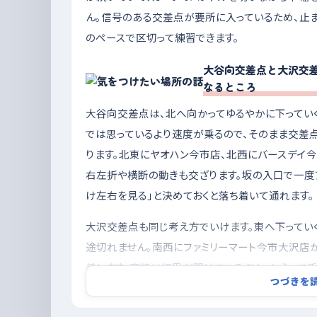
ん。信号のある交差点が要所に入っているため、止ま
のペースで区切って練習できます。
大谷向交差点と大沢交差
なるところ
大谷向交差点は、北へ向かってゆるやかに下ってい
では思っているより速度が乗るので、そのまま交差
ります。北東にヤオハン今市店、北西にバースデイ
右左折や横断の動きも交ざります。坂の入口で一度
け左右を見る」と決めておくと落ち着いて通れます。
大沢交差点も同じ考え方でいけます。東へ下ってい
途切れません。南西にファミリーマート今市大沢店
差します。直線は視界が開けているぶん、かえって
つづきを
通るときはブレーキに足を添えておくと安心です。