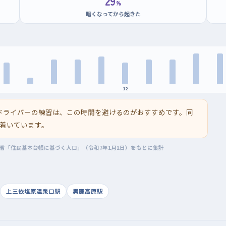
29
%
暗くなってから起きた
12
ドライバーの練習は、この時間を避けるのがおすすめです。同
着いています。
務省「住民基本台帳に基づく人口」（令和7年1月1日）をもとに集計
上三依塩原温泉口駅
男鹿高原駅