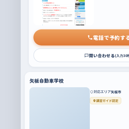
電話で予約す
問い合わせる
(入力30
矢板自動車学校
対応エリア
矢板市
講習ガイド認定