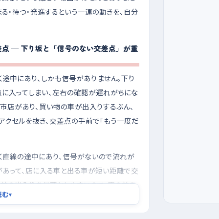
る・待つ・発進するという一連の動きを、自分
点 — 下り坂と「信号のない交差点」が重
く途中にあり、しかも信号がありません。下り
点に入ってしまい、左右の確認が遅れがちにな
今市店があり、買い物の車が出入りするぶん、
アクセルを抜き、交差点の手前で「もう一度だ
く直線の途中にあり、信号がないので流れが
があって、店に入る車と出る車が短い距離で交
手前の出入りを見落としやすいので、店の前を
読む
▾