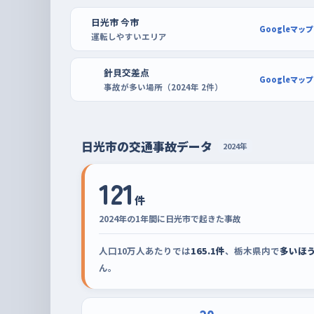
夕方の混む時間を外し、買い物のついでに駐
日光市 今市
夕方は帰宅と買い物の車が重なって、交差点での判
Googleマップ
運転しやすいエリア
いうちは午前中の落ち着いた時間に走り、夕方の道
試すほうが気楽です。駐車の練習は、スーパーモー
針貝交差点
Googleマップ
事故が多い場所（2024年 2件）
に区画がはっきりした広い駐車場が向いています。
れてから、切り返して真っ直ぐ出る——ここまでを
分かってきます。コメリハード&グリーン今市大沢店
日光市の交通事故データ
2024年
使えます。
121
件
2024年の1年間に日光市で起きた事故
人口10万人あたりでは
165.1件
、栃木県内で
多いほう
ん。