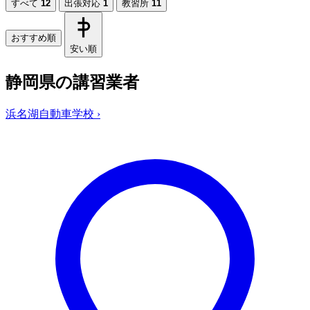
すべて
12
出張対応
1
教習所
11
おすすめ順
安い順
静岡県の講習業者
浜名湖自動車学校
›