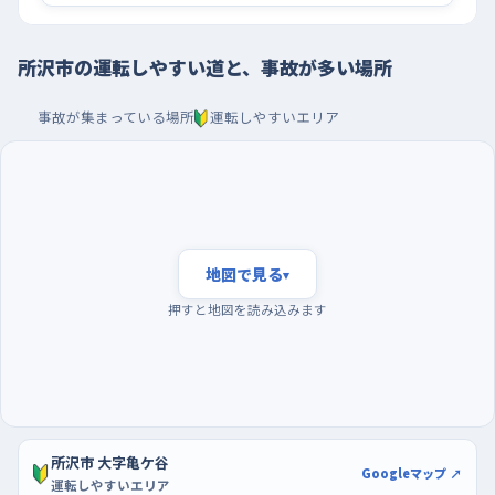
ながら信号がない。北東側に酒処や電器店、理髪店といった生活
の店が並び、人も車も横から出てくるので、下り勾配のまま「行け
るだろう」と判断せず、交差点の手前でいったん速度を落として左
所沢市の運転しやすい道と、事故が多い場所
右を見る余裕をつくるといい。小手指町の小手指陸橋北交差点
事故が集まっている場所
運転しやすいエリア
は平坦だが、西側にカー用品店やレンタカー店があって出入りが
多く、直進する車の脇から合流してくる動きに備えておきたい。
通勤の波が引いた時間に走り、駐車はショッピングセ
ンターで
一人で練習するなら、朝の通勤通学がいちばん混み合う時間帯
地図で見る
▾
は避けたい。車も人も多い時間に初めての道へ出ると、判断が追
押すと地図を読み込みます
いつかず焦りやすいからだ。早朝は交通量が落ち着いていて走り
やすく、平日の中でも週の後半は車が増えがちなので、日曜など
交通量の落ち着く日を選ぶと気持ちに余裕が生まれる。駐車の練
習には、グランエミオ所沢やエミテラス所沢のような駅前のショッ
ピングセンター、区画にゆとりのある島忠ホームズ所沢店の駐車
所沢市 大字亀ケ谷
場が向いている。開店直後の空いている時間なら、隣の車を気に
Googleマップ ↗
運転しやすいエリア