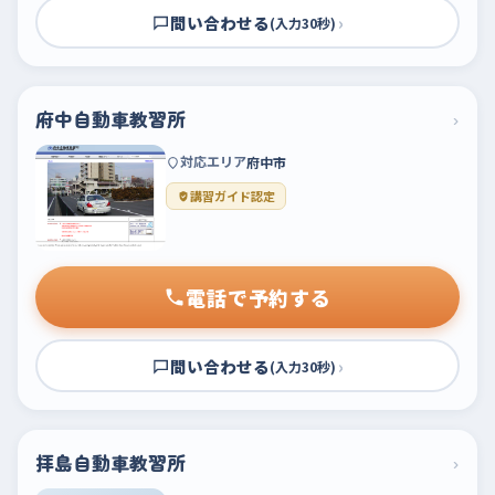
問い合わせる
›
(入力30秒)
府中自動車教習所
›
対応エリア
府中市
講習ガイド認定
電話で予約する
問い合わせる
›
(入力30秒)
拝島自動車教習所
›