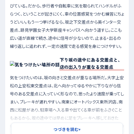
びている。だから、歩行者や自転車に気を取られてハンドルがふ
らつく、ということが起きにくく、車の位置感覚をつかむ練習にちょ
うどいい。もう一つ挙げるなら、坂之下交差点から英インター交
差点、跡見学園女子大学新座キャンパスへ向かう道すじ。ここも
広い道が直線で続き、途中に信号が少ないので、止まる・出るの
繰り返しに追われず、一定の速度で走る感覚を身につけやすい。
下り坂の途中にある交差点と、
店の出入りが重なる交差点
気をつけたいのは、坂の向きと交差点が重なる場所だ。大字上安
松の上安松東交差点は、北へ向かってゆるやかに下りながら信
号のある交差点に入っていく形なので、思ったより速度が乗ってし
まい、ブレーキが遅れやすい。南東にオートバックス東所沢店、南
西に松屋があり、駐車場へ入る車や出てくる車が前をふさぐこと
もあるから、坂の途中では早めに足をブレーキへ移しておきた
い。和ケ原の和ヶ原2丁目交差点も似た性格で、こちらは北へ下り
つづきを読む
▾