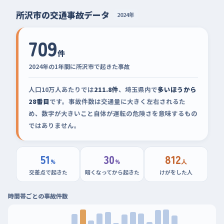
所沢市の交通事故データ
2024年
709
件
2024年の1年間に所沢市で起きた事故
人口10万人あたりでは
211.8件
、埼玉県内で
多いほうから
28番目
です。事故件数は交通量に大きく左右されるた
め、数字が大きいこと自体が運転の危険さを意味するもの
ではありません。
51
30
812
%
%
人
交差点で起きた
暗くなってから起きた
けがをした人
時間帯ごとの事故件数