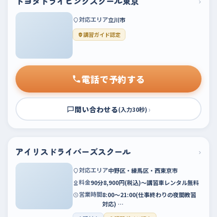
トヨタドライビングスクール東京
›
対応エリア
立川市
講習ガイド認定
電話で予約する
問い合わせる
›
(入力30秒)
アイリスドライバーズスクール
›
対応エリア
中野区・練馬区・西東京市
料金
90分8,900円(税込)～講習車レンタル無料
営業時間
8:00～21:00(仕事終わりの夜間教習
対応) …