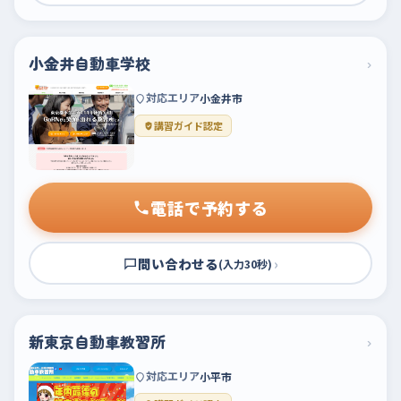
小金井自動車学校
›
対応エリア
小金井市
講習ガイド認定
電話で予約する
問い合わせる
›
(入力30秒)
新東京自動車教習所
›
対応エリア
小平市