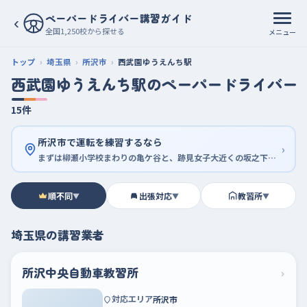
ペーパードライバー講習ガイド
‹
全国1,250校から探せる
メニュー
トップ
埼玉県
所沢市
西武園ゆうえんち駅
西武園ゆうえんち駅のペーパードライバー
15件
所沢市で運転を練習するなら
›
まずは柳瀬小学校まわりの亀ケ谷と、跡見女子大近くの坂之下から
順不同
出張対応
教習所
▼
▼
▼
埼玉県の講習業者
所沢中央自動車教習所
›
対応エリア
所沢市