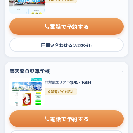
電話で予約する
問い合わせる
›
(入力30秒)
普天間自動車学校
›
対応エリア
中頭郡北中城村
講習ガイド認定
電話で予約する