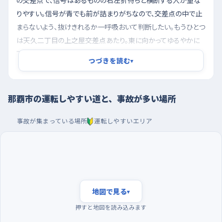
の交差点で、信号はあるものの右左折待ちと横断する人が重な
りやすい。信号が青でも前が詰まりがちなので、交差点の中で止
まらないよう、抜けきれるか一呼吸おいて判断したい。もうひとつ
は天久二丁目の上之屋交差点あたり。東に向かってゆるやかに
下っていくうえ、東側や南東側にコンビニや牛丼店があって出入
つづきを読む
▾
りする車が横から入ってくる。下りは思ったより速度がのるので、
店の前を通るときは早めにアクセルを緩めておくと落ち着いて対
応できる。首里鳥堀町の鳥堀交差点のように、信号がなく南へ下
那覇市の運転しやすい道と、事故が多い場所
っていく交差点も、坂を下る勢いのまま入らないことが何より大
事。
事故が集まっている場所
運転しやすいエリア
朝いちばんに走り、買い物ついでに駐車を覚える
夕方の帰宅時間帯は車も人もいちばん多く、道に不慣れなうち
は判断が追いつかなくなりやすい。反対に、日中で最も車が少な
いのは早朝で、同じ道でも景色がまるで違って見えるほど走りや
地図で見る
▾
すい。週の半ばは通勤や仕事の車が増えるので、練習は日曜の朝
押すと地図を読み込みます
など、流れがゆるい時間から始めるのがおすすめ。駐車の練習