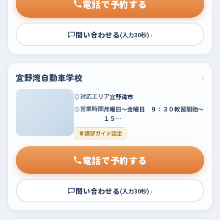
電話で予約する
問い合わせる
›
(入力30秒)
宜野湾自動車学校
›
対応エリア
宜野湾市
営業時間
月曜日～金曜日 ９：３０教習開始～
１５…
講習ガイド認定
電話で予約する
問い合わせる
›
(入力30秒)