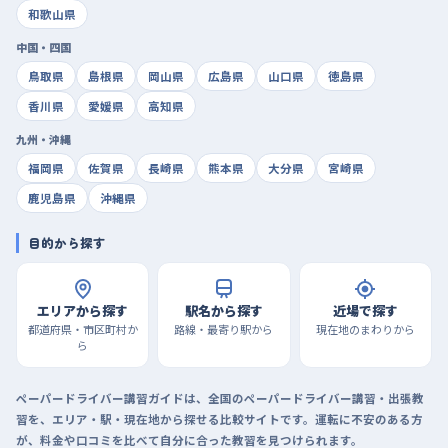
和歌山県
中国・四国
鳥取県
島根県
岡山県
広島県
山口県
徳島県
香川県
愛媛県
高知県
九州・沖縄
福岡県
佐賀県
長崎県
熊本県
大分県
宮崎県
鹿児島県
沖縄県
目的から探す
エリアから探す
駅名から探す
近場で探す
都道府県・市区町村か
路線・最寄り駅から
現在地のまわりから
ら
ペーパードライバー講習ガイドは、全国のペーパードライバー講習・出張教
習を、エリア・駅・現在地から探せる比較サイトです。運転に不安のある方
が、料金や口コミを比べて自分に合った教習を見つけられます。