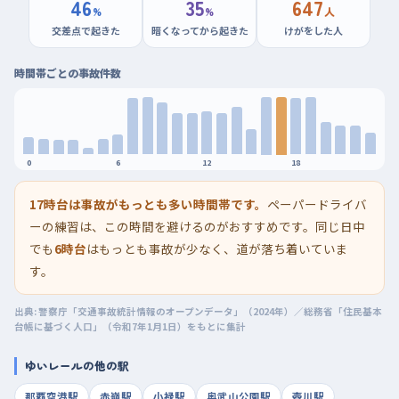
46
35
647
%
%
人
交差点で起きた
暗くなってから起きた
けがをした人
時間帯ごとの事故件数
0
6
12
18
17時台は事故がもっとも多い時間帯です。
ペーパードライバ
ーの練習は、この時間を避けるのがおすすめです。同じ日中
でも
6時台
はもっとも事故が少なく、道が落ち着いていま
す。
出典: 警察庁「交通事故統計情報のオープンデータ」（2024年）／総務省「住民基本
台帳に基づく人口」（令和7年1月1日）をもとに集計
ゆいレールの他の駅
那覇空港駅
赤嶺駅
小禄駅
奥武山公園駅
壺川駅