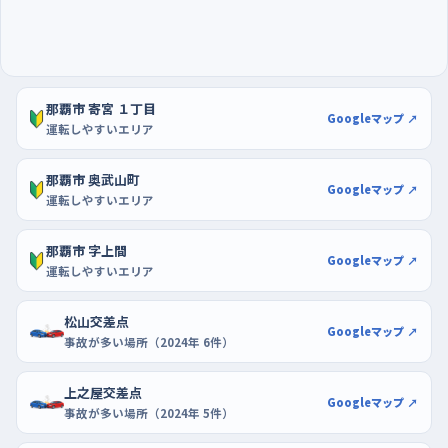
は、サンエー那覇メインプレイスや同じ建物のエディオン那覇メイ
ンプレイス店の駐車場が使いやすい。開店前後の空いている時間
なら、隣に車がいない枠を選んで、切り返しを何度でもやり直せ
る。慣れてきたらTギャラリア沖縄のような大きな駐車場で、スロ
那覇市 寄宮 １丁目
ープや通路の合流にも慣れておくといい。
Googleマップ ↗
運転しやすいエリア
那覇市 奥武山町
Googleマップ ↗
運転しやすいエリア
那覇市 字上間
Googleマップ ↗
運転しやすいエリア
松山交差点
Googleマップ ↗
事故が多い場所（2024年 6件）
上之屋交差点
Googleマップ ↗
事故が多い場所（2024年 5件）