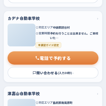
カデナ自動車学校
›
対応エリア
中頭郡読谷村
営業時間
予約を行うことは出来ません。ご来校
いた…
講習ガイド認定
電話で予約する
問い合わせる
›
(入力30秒)
津嘉山自動車学校
›
対応エリア
島尻郡南風原町