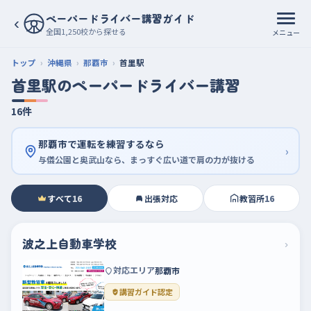
ペーパードライバー講習ガイド
‹
全国1,250校から探せる
メニュー
トップ
沖縄県
那覇市
首里駅
首里駅のペーパードライバー講習
16件
那覇市で運転を練習するなら
›
与儀公園と奥武山なら、まっすぐ広い道で肩の力が抜ける
すべて
16
出張対応
教習所
16
波之上自動車学校
›
対応エリア
那覇市
講習ガイド認定