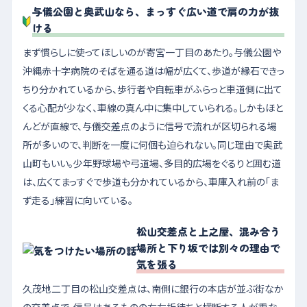
与儀公園と奥武山なら、まっすぐ広い道で肩の力が抜
ける
まず慣らしに使ってほしいのが寄宮一丁目のあたり。与儀公園や
沖縄赤十字病院のそばを通る道は幅が広くて、歩道が縁石できっ
ちり分かれているから、歩行者や自転車がふらっと車道側に出て
くる心配が少なく、車線の真ん中に集中していられる。しかもほと
んどが直線で、与儀交差点のように信号で流れが区切られる場
所が多いので、判断を一度に何個も迫られない。同じ理由で奥武
山町もいい。少年野球場や弓道場、多目的広場をぐるりと囲む道
は、広くてまっすぐで歩道も分かれているから、車庫入れ前の「ま
ず走る」練習に向いている。
松山交差点と上之屋、混み合う
場所と下り坂では別々の理由で
気を張る
久茂地二丁目の松山交差点は、南側に銀行の本店が並ぶ街なか