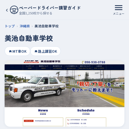
ペーパードライバー講習ガイド
‹
全国1,250校から探せる
メニュー
トップ
沖縄県
美池自動車学校
美池自動車学校
MT車OK
路上講習OK