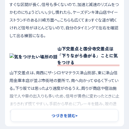
すぐな区間が長く、信号も多くないので、加速と減速のリズムをつ
かむのにちょうどいい。少し慣れたら、ケーズデンキ津山店やイー
ストランドのある川崎方面へ。こちらも広くてまっすぐな道が続く
けれど信号がほとんどないので、自分のタイミングで左右を確認
して出る練習になる。
山下交差点と国分寺交差点は
「下りながら曲がる」ことに気
をつける
山下交差点は、南西にザ・シロヤマテラス津山別邸、東に津山信
用金庫本店が並ぶ市街地の要所で、南へ向かってゆるく下ってい
る。下り坂では思ったより速度がのるうえ、周りが商店や宿泊施
設で人や車の出入りも多いため、信号が黄色に変わったときに止
まりきれず慌てやすい。手前から早めにブレーキを踏み、坂の途
中では速度を落としきってから交差点に入るつもりでいるとい
つづきを読む
▾
い。河辺の国分寺交差点も同じく西へ下る形で、北東の書店や南
東の飲食店へ入る車が前でふいに減速することがあるから、前