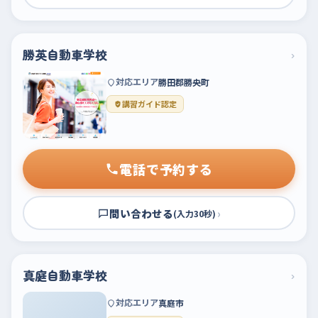
勝英自動車学校
›
対応エリア
勝田郡勝央町
講習ガイド認定
電話で予約する
問い合わせる
›
(入力30秒)
真庭自動車学校
›
対応エリア
真庭市