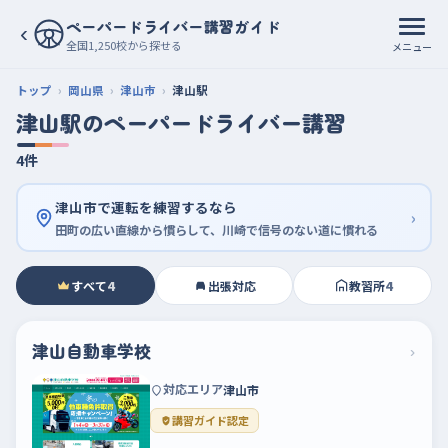
ペーパードライバー講習ガイド
‹
全国1,250校から探せる
メニュー
トップ
岡山県
津山市
津山駅
津山駅のペーパードライバー講習
4件
津山市で運転を練習するなら
›
田町の広い直線から慣らして、川崎で信号のない道に慣れる
すべて
4
出張対応
教習所
4
津山自動車学校
›
対応エリア
津山市
講習ガイド認定