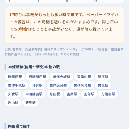
0
6
12
18
17時台は事故がもっとも多い時間帯です。
ペーパードライバ
ーの練習は、この時間を避けるのがおすすめです。同じ日中
でも
9時台
はもっとも事故が少なく、道が落ち着いていま
す。
出典: 警察庁「交通事故統計情報のオープンデータ」（2024年）／総務省「住民基本
台帳に基づく人口」（令和7年1月1日）をもとに集計
JR姫新線(佐用～新見)の他の駅
勝間田駅
西勝間田駅
美作大崎駅
東津山駅
院庄駅
美作千代駅
坪井駅
美作追分駅
美作落合駅
古見駅
久世駅
中国勝山駅
月田駅
富原駅
刑部駅
丹治部駅
岩山駅
新見駅
岡山県で探す