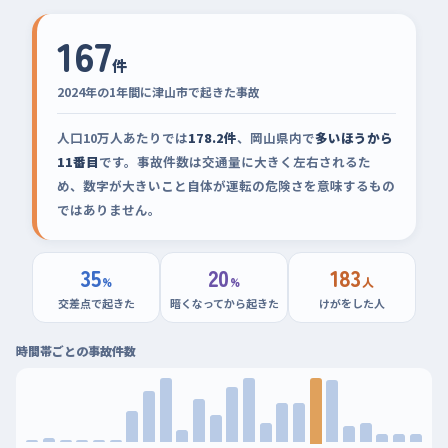
167
件
2024年の1年間に津山市で起きた事故
人口10万人あたりでは
178.2件
、岡山県内で
多いほうから
11番目
です。事故件数は交通量に大きく左右されるた
め、数字が大きいこと自体が運転の危険さを意味するもの
ではありません。
35
20
183
%
%
人
交差点で起きた
暗くなってから起きた
けがをした人
時間帯ごとの事故件数