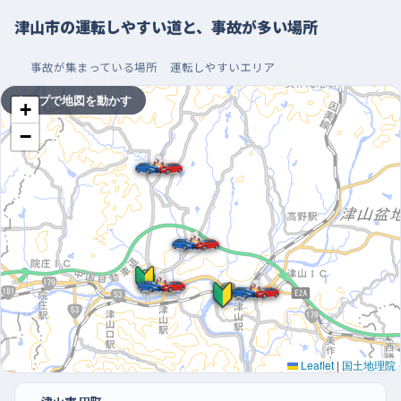
の車との間隔を広めにとっておくと落ち着いて対応できる。
津山市の運転しやすい道と、事故が多い場所
夕方を避け、午前中の空いた時間に。駐車はイースト
事故が集まっている場所
運転しやすいエリア
ランドやイオンモール津山で
タップで地図を動かす
+
練習に出るなら、日中でいちばん静かな午前中の早い時間帯が
−
いい。夕方の帰宅時間に近づくほど道は混み、右折の待ち時間も
長くなって焦りやすくなるからだ。曜日でいえば週末前の金曜や
週の半ばは車が多くなりやすいので、最初のうちは日曜のように
交通量が落ち着く日を選ぶと、自分のペースで走れる。駐車の練
習は、区画が多くて空きを見つけやすいイーストランドやイオンモ
ール津山の駐車場が向いている。買い物客の少ない開店直後を
狙えば、周りを気にせずバックの角度を何度でも試せるし、出入
口までの通路も広いので、切り返しに時間がかかっても後ろから
急かされにくい。慣れてきたら、あえて柱や車の間の区画に入れ
てみると、実際の駐車場で困らなくなる。
Leaflet
|
国土地理院