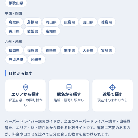
和歌山県
中国・四国
鳥取県
島根県
岡山県
広島県
山口県
徳島県
香川県
愛媛県
高知県
九州・沖縄
福岡県
佐賀県
長崎県
熊本県
大分県
宮崎県
鹿児島県
沖縄県
目的から探す
エリアから探す
駅名から探す
近場で探す
都道府県・市区町村か
路線・最寄り駅から
現在地のまわりから
ら
ペーパードライバー講習ガイドは、全国のペーパードライバー講習・出張教
習を、エリア・駅・現在地から探せる比較サイトです。運転に不安のある方
が、料金や口コミを比べて自分に合った教習を見つけられます。