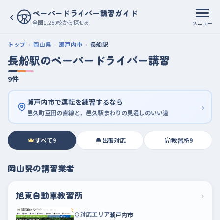
ペーパードライバー講習ガイド
‹
全国1,250校から探せる
メニュー
トップ
岡山県
瀬戸内市
長船駅
長船駅のペーパードライバー講習
9件
瀬戸内市で運転を練習するなら
›
邑久町豆田の直線と、邑久駅まわりの見通しのいい道
すべて
9
出張対応
教習所
9
岡山県の講習業者
旭東自動車教習所
›
対応エリア
瀬戸内市