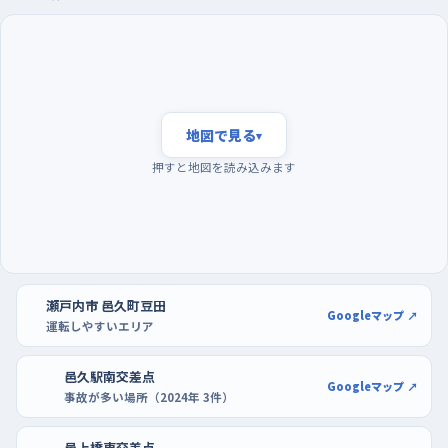
練習は、仕事や買い物で車が増える夕方を外して、午前から昼過
ぎのうちに走るのがおすすめ。日が高いうちなら、信号のない交
差点で左右を見るときも見通しがきくし、慌てて判断せずに済む。
駐車の練習には、イズミゆめタウン邑久のような広い区画のある
駐車場が使いやすく、店が混み合う前の時間なら周りの車を気に
地図で見る
▾
せずゆっくり切り返せる。ホームセンタータイム長船店の駐車場
押すと地図を読み込みます
も、そのまま豆田の直線に出て走り出せるので、駐車と走行をひ
と続きで練習したい日に向いている。
瀬戸内市 邑久町豆田
Googleマップ ↗
運転しやすいエリア
邑久駅南交差点
Googleマップ ↗
事故が多い場所（2024年 3件）
邑上橋東交差点