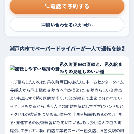
電話で予約する
問い合わせる
›
(入力30秒)
瀬戸内市でペーパードライバーが一人で運転を練習す
邑久町豆田の直線と、邑久駅ま
わりの見通しのいい道
まず慣らしたいのは、邑久町豆田のあたり。ホームセンタータイム
長船店から邑上橋東交差点へ向かう道は、交差点らしい交差点
よりも真っすぐ続く区間が多く、歩道が縁石で車道と分かれてい
るところもあるから、歩く人との距離を気にしすぎずにハンドルと
アクセルの感覚をつかめる。信号で止まる場面もあるので、止ま
る・発進するの反復練習にも向いている。もう少し進んで邑久町
尾張、エディオン瀬戸内店や業務スーパー邑久店、JR邑久駅の周