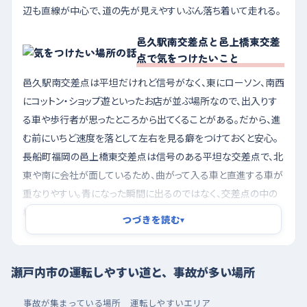
辺も直線が中心で、道の先が見えやすいぶん落ち着いて走れる。
邑久駅南交差点と邑上橋東交差
点で気をつけたいこと
邑久駅南交差点は平坦だけれど信号がなく、東にローソン、南西
にコットン・ショップ遊といったお店が並ぶ場所なので、出入りす
る車や歩行者が思ったところから出てくることがある。だから、進
む前にいちど速度を落として左右を見る癖をつけておくと安心。
長船町福岡の邑上橋東交差点は信号のある平坦な交差点で、北
東や南に会社が面しているため、曲がって入る車と直進する車が
重なりやすい。青になった瞬間に出るのではなく、交差点の中の
様子を見てから動き出すといい。邑久町大富の直線区間も、信号
つづきを読む
▾
がなく道沿いに事業所や線路が近いので、脇からの合流を意識し
ておきたい。
瀬戸内市の運転しやすい道と、事故が多い場所
夕方の混み合う時間を避け、ゆめタウンやホームセン
ターの駐車場で駐車を覚える
事故が集まっている場所
運転しやすいエリア