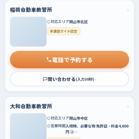
稲荷自動車教習所
›
対応エリア
岡山市北区
講習ガイド認定
電話で予約する
問い合わせる
›
(入力30秒)
大和自動車教習所
›
対応エリア
岡山市中区
営業時間
入校時、必要な物 免許証・料金4,600
円 ②…