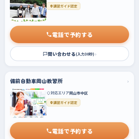
講習ガイド認定
電話で予約する
問い合わせる
›
(入力30秒)
備前自動車岡山教習所
›
対応エリア
岡山市中区
講習ガイド認定
電話で予約する