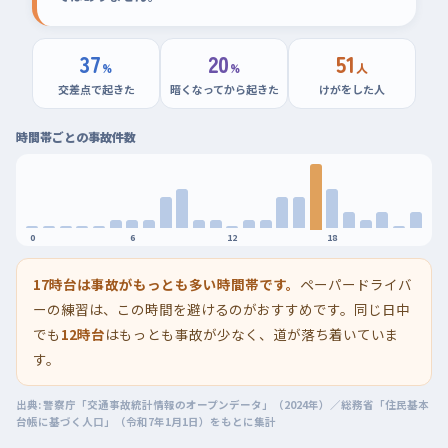
37
20
51
%
%
人
交差点で起きた
暗くなってから起きた
けがをした人
時間帯ごとの事故件数
0
6
12
18
17時台は事故がもっとも多い時間帯です。
ペーパードライバ
ーの練習は、この時間を避けるのがおすすめです。同じ日中
でも
12時台
はもっとも事故が少なく、道が落ち着いていま
す。
出典: 警察庁「交通事故統計情報のオープンデータ」（2024年）／総務省「住民基本
台帳に基づく人口」（令和7年1月1日）をもとに集計