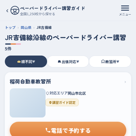
ペーパードライバー講習ガイド
‹
全国1,250校から探せる
メニュー
トップ
岡山県
JR吉備線
JR吉備線沿線のペーパードライバー講習
5件
順不同
出張対応
教習所
▼
▼
▼
稲荷自動車教習所
›
対応エリア
岡山市北区
講習ガイド認定
電話で予約する