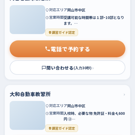
対応エリア
岡山市中区
営業時間
受講可能な時間帯は１部~10部となり
ます。…
講習ガイド認定
電話で予約する
問い合わせる
›
(入力30秒)
大和自動車教習所
›
対応エリア
岡山市中区
営業時間
入校時、必要な物 免許証・料金4,600
円 ②…
講習ガイド認定