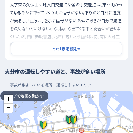
大字森の久保山団地入口交差点や金の手交差点は、東へ向かっ
てゆるやかに下っていくうえに信号がない。下りだと自然に速度
が乗るし、「止まれ」を示す信号がないぶん、こちらが自分で減速
を決めないといけないから、横から出てくる車と間合いが合いに
くいんだ。西に赤坂書店、北西に森いとう歯科医院、南に大藤工
業と、生活のお店や事業所が並んでいるので、出入りする車が急
つづきを読む
▾
に横切ることもある。山津町の桃園陸橋東交差点は北へ下る直
線で信号があるけれど、まっすぐ下ってくる道は速度が出やすく、
黄色に変わったときの判断が遅れがち。下り坂に入ったら、信号
大分市の運転しやすい道と、事故が多い場所
が見えた時点で一度アクセルを緩めておくと落ち着いて止まれる
よ。
事故が集まっている場所
運転しやすいエリア
タップで地図を動かす
朝いちばんの静かな時間に走り、大型店の駐車場で切
+
り返しを覚える
−
練習するなら、通勤や通学の車が一気に増える朝の時間帯は避
けて、その少し前、街がまだ動き出す前の早い時間が走りやすい。
曜日でいうと週の後半、とくに金曜の夕方は帰りの車で混み合い