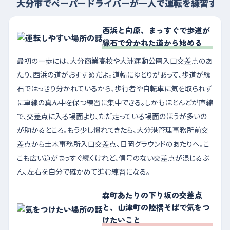
大分市でペーパードライバーが一人で運転を練習する
西浜と向原、まっすぐで歩道が
縁石で分かれた道から始める
最初の一歩には、大分商業高校や大洲運動公園入口交差点のあ
たり、西浜の道がおすすめだよ。道幅にゆとりがあって、歩道が縁
石ではっきり分かれているから、歩行者や自転車に気を取られず
に車線の真ん中を保つ練習に集中できる。しかもほとんどが直線
で、交差点に入る場面より、ただ走っている場面のほうが多いの
が助かるところ。もう少し慣れてきたら、大分港管理事務所前交
差点から土木事務所入口交差点、日岡グラウンドのあたりへ。こ
こも広い道がまっすぐ続くけれど、信号のない交差点が混じるぶ
ん、左右を自分で確かめて進む練習になる。
森町あたりの下り坂の交差点
と、山津町の陸橋そばで気をつ
けたいこと