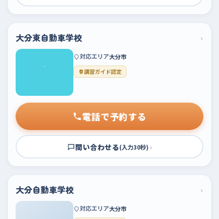
大分東自動車学校
›
対応エリア
大分市
講習ガイド認定
電話で予約する
問い合わせる
›
(入力30秒)
大分自動車学校
›
対応エリア
大分市