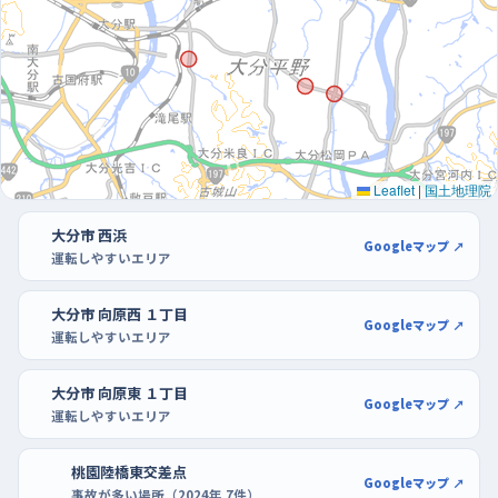
やすいので、慣れないうちは日曜や土曜の午前に回すと気が楽
だ。駐車の練習は、パークプレイス大分やアクロスプラザ森町の
ような大きな駐車場が向いている。区画がそろっていて通路も広
いから、切り返しを何度やり直しても後ろから急かされにくいし、
開店前後の空いている時間なら、隣の車を気にせずハンドルの回
し方をゆっくり体で覚えられるよ。
Leaflet
|
国土地理院
大分市 西浜
Googleマップ ↗
運転しやすいエリア
大分市 向原西 １丁目
Googleマップ ↗
運転しやすいエリア
大分市 向原東 １丁目
Googleマップ ↗
運転しやすいエリア
桃園陸橋東交差点
Googleマップ ↗
事故が多い場所（2024年 7件）