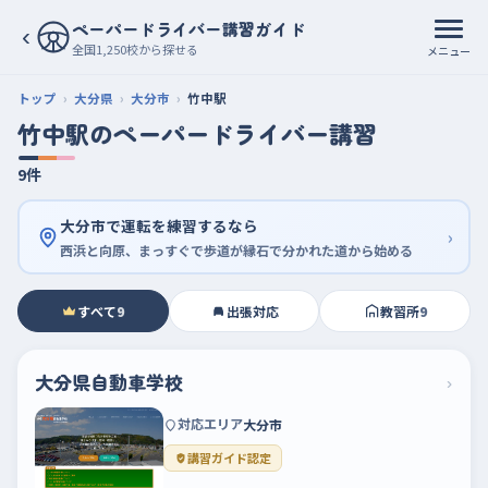
ペーパードライバー講習ガイド
‹
全国1,250校から探せる
メニュー
トップ
大分県
大分市
竹中駅
竹中駅のペーパードライバー講習
9件
大分市で運転を練習するなら
›
西浜と向原、まっすぐで歩道が縁石で分かれた道から始める
すべて
9
出張対応
教習所
9
大分県自動車学校
›
対応エリア
大分市
講習ガイド認定