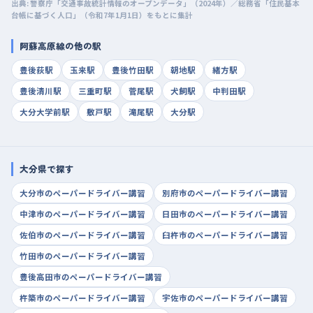
出典: 警察庁「交通事故統計情報のオープンデータ」（2024年）／総務省「住民基本
台帳に基づく人口」（令和7年1月1日）をもとに集計
阿蘇高原線の他の駅
豊後荻駅
玉来駅
豊後竹田駅
朝地駅
緒方駅
豊後清川駅
三重町駅
菅尾駅
犬飼駅
中判田駅
大分大学前駅
敷戸駅
滝尾駅
大分駅
大分県で探す
大分市のペーパードライバー講習
別府市のペーパードライバー講習
中津市のペーパードライバー講習
日田市のペーパードライバー講習
佐伯市のペーパードライバー講習
臼杵市のペーパードライバー講習
竹田市のペーパードライバー講習
豊後高田市のペーパードライバー講習
杵築市のペーパードライバー講習
宇佐市のペーパードライバー講習