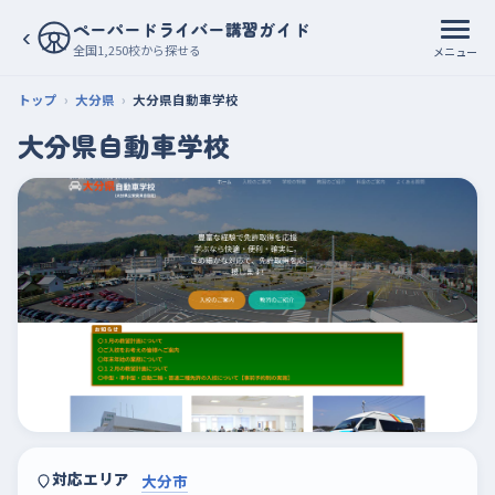
ペーパードライバー講習ガイド
‹
全国1,250校から探せる
メニュー
トップ
大分県
大分県自動車学校
大分県自動車学校
対応エリア
大分市