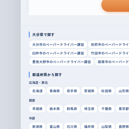
大分県で探す
大分市のペーパードライバー講習
別府市のペーパードライ
臼杵市のペーパードライバー講習
竹田市のペーパードライ
豊後大野市のペーパードライバー講習
国東市のペーパード
都道府県から探す
北海道・東北
北海道
青森県
岩手県
宮城県
秋田県
山形県
関東
茨城県
栃木県
群馬県
埼玉県
千葉県
東京都
中部
新潟県
富山県
石川県
福井県
山梨県
長野県