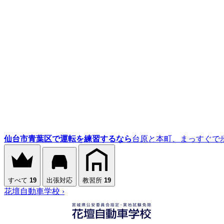
仙台市青葉区で運転を練習するなら
台原と本町、まっすぐで
すべて
19
出張対応
教習所
19
花壇自動車学校
›