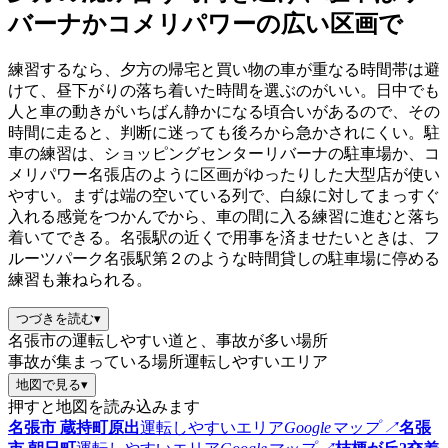
バーナかコメリパワーの広い区画で
練習するなら、夕方の帰宅と買い物の車が重なる時間帯は避
けて、昼下がりの落ち着いた時間を選ぶのがいい。日中でも
人と車の動きがいちばん静かになる頃合いがあるので、その
時間に走ると、判断に迷っても後ろから急かされにくい。駐
車の練習は、ショッピングセンターリバーナの駐車場か、コ
メリパワー名張店のように区画がゆったりした大型店が使い
やすい。まずは端の空いている列で、白線に対してまっすぐ
入れる感覚をつかんでから、車の間に入る練習に進むと落ち
着いてできる。名張駅の近くで用事を済ませたいときは、フ
ルーツパーク名張駅第２のような時間貸しの駐車場に停める
練習も兼ねられる。
つづきを読む
▾
名張市の運転しやすい道と、事故が多い場所
事故が集まっている場所
運転しやすいエリア
地図で見る
▾
押すと地図を読み込みます
名張市 蔵持町原出
運転しやすいエリア
Googleマップ ↗
名張