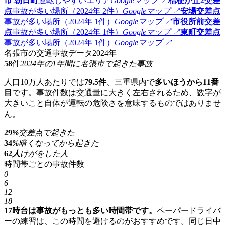
市 朝日町
運転しやすいエリア
Googleマップ ↗
桔梗が丘2交差
点
事故が多い場所（2024年 2件）
Googleマップ ↗
安場交差点
事故が多い場所（2024年 1件）
Googleマップ ↗
市役所前交差
点
事故が多い場所（2024年 1件）
Googleマップ ↗
東町交差点
事故が多い場所（2024年 1件）
Googleマップ ↗
名張市の交通事故データ
2024年
58
件
2024年の1年間に名張市で起きた事故
人口10万人あたりでは
79.5件
、三重県内で
多いほうから11番
目
です。事故件数は交通量に大きく左右されるため、数字が
大きいこと自体が運転の危険さを意味するものではありませ
ん。
29
%
交差点で起きた
34
%
暗くなってから起きた
62
人
けがをした人
時間帯ごとの事故件数
0
6
12
18
17時台は事故がもっとも多い時間帯です。
ペーパードライバ
ーの練習は、この時間を避けるのがおすすめです。同じ日中