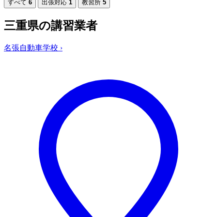
すべて
6
出張対応
1
教習所
5
三重県の講習業者
名張自動車学校
›