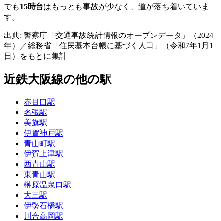
でも
15時台
はもっとも事故が少なく、道が落ち着いていま
す。
出典: 警察庁「交通事故統計情報のオープンデータ」（2024
年）／総務省「住民基本台帳に基づく人口」（令和7年1月1
日）をもとに集計
近鉄大阪線の他の駅
赤目口駅
名張駅
美旗駅
伊賀神戸駅
青山町駅
伊賀上津駅
西青山駅
東青山駅
榊原温泉口駅
大三駅
伊勢石橋駅
川合高岡駅