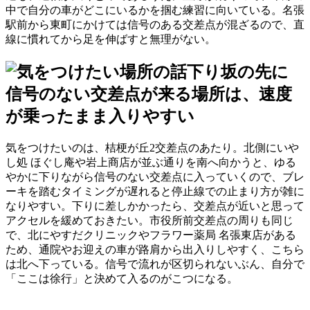
中で自分の車がどこにいるかを掴む練習に向いている。名張
駅前から東町にかけては信号のある交差点が混ざるので、直
線に慣れてから足を伸ばすと無理がない。
下り坂の先に
信号のない交差点が来る場所は、速度
が乗ったまま入りやすい
気をつけたいのは、桔梗が丘2交差点のあたり。北側にいや
し処 ほぐし庵や岩上商店が並ぶ通りを南へ向かうと、ゆる
やかに下りながら信号のない交差点に入っていくので、ブレ
ーキを踏むタイミングが遅れると停止線での止まり方が雑に
なりやすい。下りに差しかかったら、交差点が近いと思って
アクセルを緩めておきたい。市役所前交差点の周りも同じ
で、北にやすだクリニックやフラワー薬局 名張東店がある
ため、通院やお迎えの車が路肩から出入りしやすく、こちら
は北へ下っている。信号で流れが区切られないぶん、自分で
「ここは徐行」と決めて入るのがこつになる。