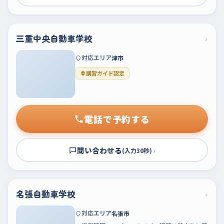
三重中央自動車学校
›
対応エリア
津市
講習ガイド認定
電話で予約する
問い合わせる
›
(入力30秒)
名張自動車学校
›
対応エリア
名張市