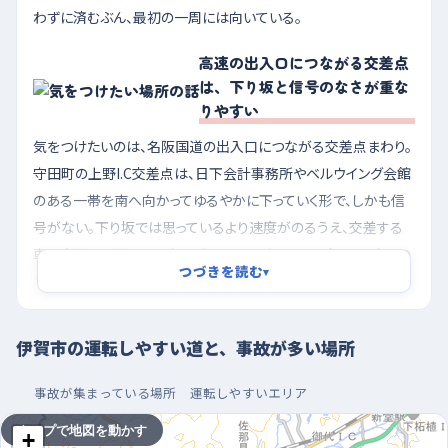
わずに済むぶん、最初の一周には向いている。
高速の出入口につながる交差点
は、下り坂と信号のなさが重な
りやすい
気をつけたいのは、名阪国道の出入口につながる交差点まわり。
守田町の上野I.C交差点は、日下会計事務所やベルウイング会館
のある一帯を南へ向かってゆるやかに下っていく形で、しかも信
号がない。下り坂では思っているより速度がのるうえ、交差する
車を自分の目だけで見極めないといけないから、出てくる車との
つづきを読む
▾
呼吸が合いにくい。四十九町の上野東I.C交差点も、南側にファミ
リーマートがあるあたりから北へ下っていく形で、店に出入りす
る車と、インターへ急ぐ車が同じ場所で交じる。八幡町の八幡交
伊賀市の運転しやすい道と、事故が多い場所
差点も、中華料理店や古美術店の並ぶ通りを西へ下っていくた
め、下りの勢いのまま交差点に入ってしまいやすい。坂を下りな
事故が集まっている場所
運転しやすいエリア
がら交差点に近づくときは、早めにアクセルから足を離しておくと
タップで地図を動かす
+
気持ちに余裕が生まれる。