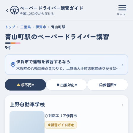
ペーパードライバー講習ガイド
‹
全国1,250校から探せる
メニュー
トップ
三重県
伊賀市
青山町駅
青山町駅のペーパードライバー講習
5件
伊賀市で運転を練習するなら
›
木興町の八幡交差点まわりと、上野西大手町の駅前通りから始めよう
順不同
出張対応
教習所
▼
▼
▼
上野自動車学校
›
対応エリア
伊賀市
講習ガイド認定