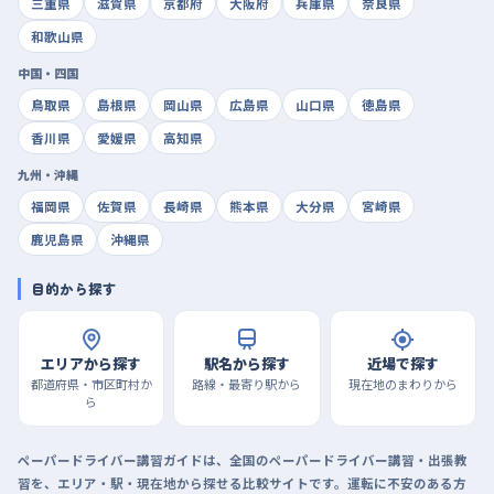
三重県
滋賀県
京都府
大阪府
兵庫県
奈良県
和歌山県
中国・四国
鳥取県
島根県
岡山県
広島県
山口県
徳島県
香川県
愛媛県
高知県
九州・沖縄
福岡県
佐賀県
長崎県
熊本県
大分県
宮崎県
鹿児島県
沖縄県
目的から探す
エリアから探す
駅名から探す
近場で探す
都道府県・市区町村か
路線・最寄り駅から
現在地のまわりから
ら
ペーパードライバー講習ガイドは、全国のペーパードライバー講習・出張教
習を、エリア・駅・現在地から探せる比較サイトです。運転に不安のある方