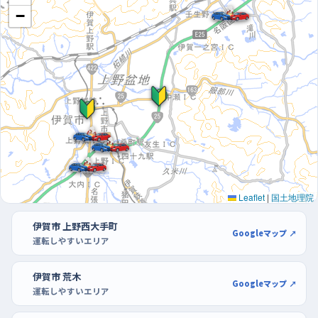
−
朝の通勤の波を避け、買い物客の少ない時間に駐車場
で止める練習を
朝の出勤と通学が重なる時間帯は、街全体で車も人も一番動い
ていて、判断することが増える。だから練習は、その波が引いた午
前の遅い時間や、昼下がりを選ぶといい。曜日でいえば週の後半
や週末より、比較的落ち着いている火曜や日曜のほうが気楽に走
れる。駐車の練習には、アピタ伊賀上野店やイオンタウン伊賀上
野の駐車場が使いやすい。区画がそろっていて通路も広いので、
開店直後など車がまばらな時間に行けば、隣の車に気を遣わず
Leaflet
|
国土地理院
に何度でも入れ直せる。ホームセンターコーナン伊賀上野店のよ
うに敷地に余裕のある店も、同じ理由で練習しやすい。
伊賀市 上野西大手町
Googleマップ ↗
運転しやすいエリア
伊賀市 荒木
Googleマップ ↗
運転しやすいエリア