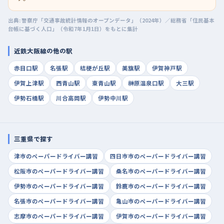
出典: 警察庁「交通事故統計情報のオープンデータ」（2024年）／総務省「住民基本
台帳に基づく人口」（令和7年1月1日）をもとに集計
近鉄大阪線の他の駅
赤目口駅
名張駅
桔梗が丘駅
美旗駅
伊賀神戸駅
伊賀上津駅
西青山駅
東青山駅
榊原温泉口駅
大三駅
伊勢石橋駅
川合高岡駅
伊勢中川駅
三重県で探す
津市のペーパードライバー講習
四日市市のペーパードライバー講習
松阪市のペーパードライバー講習
桑名市のペーパードライバー講習
伊勢市のペーパードライバー講習
鈴鹿市のペーパードライバー講習
名張市のペーパードライバー講習
亀山市のペーパードライバー講習
志摩市のペーパードライバー講習
伊賀市のペーパードライバー講習