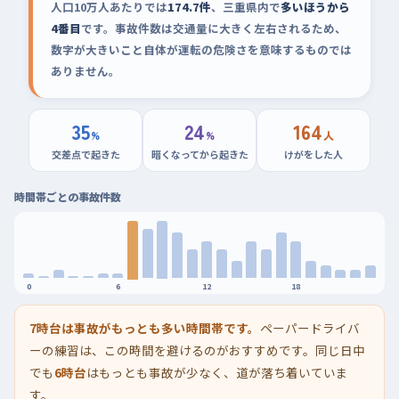
人口10万人あたりでは
174.7件
、三重県内で
多いほうから
4番目
です。事故件数は交通量に大きく左右されるため、
数字が大きいこと自体が運転の危険さを意味するものでは
ありません。
35
24
164
%
%
人
交差点で起きた
暗くなってから起きた
けがをした人
時間帯ごとの事故件数
0
6
12
18
7時台は事故がもっとも多い時間帯です。
ペーパードライバ
ーの練習は、この時間を避けるのがおすすめです。同じ日中
でも
6時台
はもっとも事故が少なく、道が落ち着いていま
す。