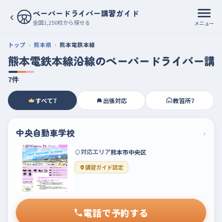
ペーパードライバー講習ガイド
‹
全国1,250校から探せる
メニュー
トップ
熊本県
熊本電鉄本線
熊本電鉄本線沿線のペーパードライバー講
7件
すべて
7
出張対応
教習所
7
中央自動車学校
›
対応エリア
熊本市中央区
講習ガイド認定
電話で予約する