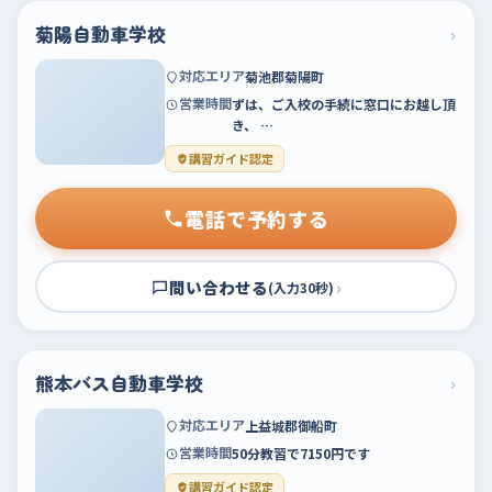
菊陽自動車学校
›
対応エリア
菊池郡菊陽町
営業時間
ずは、ご入校の手続に窓口にお越し頂
き、 …
講習ガイド認定
電話で予約する
問い合わせる
›
(入力30秒)
熊本バス自動車学校
›
対応エリア
上益城郡御船町
営業時間
50分教習で7150円です
講習ガイド認定