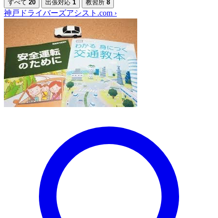
すべて
20
出張対応
1
教習所
8
神戸ドライバーズアシスト.com
›