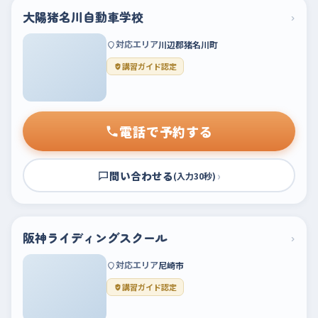
大陽猪名川自動車学校
›
対応エリア
川辺郡猪名川町
講習ガイド認定
電話で予約する
問い合わせる
›
(入力30秒)
阪神ライディングスクール
›
対応エリア
尼崎市
講習ガイド認定