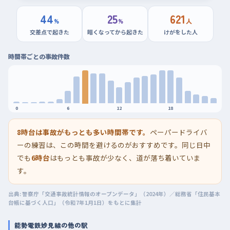
44
25
621
%
%
人
交差点で起きた
暗くなってから起きた
けがをした人
時間帯ごとの事故件数
0
6
12
18
8時台は事故がもっとも多い時間帯です。
ペーパードライバ
ーの練習は、この時間を避けるのがおすすめです。同じ日中
でも
6時台
はもっとも事故が少なく、道が落ち着いていま
す。
出典: 警察庁「交通事故統計情報のオープンデータ」（2024年）／総務省「住民基本
台帳に基づく人口」（令和7年1月1日）をもとに集計
能勢電鉄妙見線の他の駅