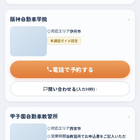
阪神自動車学院
›
対応エリア
伊丹市
講習ガイド認定
電話で予約する
問い合わせる
›
(入力30秒)
甲子園自動車教習所
›
対応エリア
西宮市
営業時間
当教習所でお申込書をご記入いただ