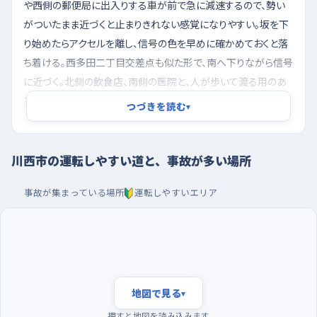
や西側の郵便局に出入りする車が前で急に減速するので、勢い
がついたまま近づくと止まりきれない感覚になりやすい。坂を下
り始めたらアクセルを離し、信号の色を早めに確かめておくと落
ち着ける。西多田二丁目交差点も似た形で、南へ下りながら信号
に近づく。北側の飲食店、南側の医院と、人が歩いて渡る用のあ
る建物が交差点をはさんで向き合っているため、右左折のときは
つづきを読む
▾
横断する人を見る余裕を残しておきたい。市役所西交差点は平
坦だが、周りの店に用のある車が多く、駐車場に入ろうとする車
の動きが読みにくい。
川西市の運転しやすい道と、事故が多い場所
朝の早い時間に走り、駐車は大型店の駐車場で
事故が集まっている場所
運転しやすいエリア
通勤や通学で車と人がいちばん増えるのは朝の八時前後なの
で、練習はそれより早い時間に出るのがいい。同じ朝でも一段早
い時間帯なら交通量が落ち、交差点で待たされることも少ないの
で、自分のペースで判断を練習できる。週の頭と週末前は道が混
みやすく、日曜は比べると落ち着いているから、曜日でも選ぶ余
地図で見る
▾
地がある。駐車の練習は、LaSoRa川西やアステ川西のような大
押すと地図を読み込みます