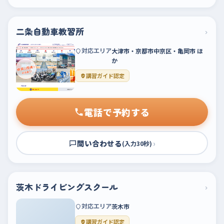
二条自動車教習所
›
対応エリア
大津市・京都市中京区・亀岡市 ほ
か
講習ガイド認定
電話で予約する
問い合わせる
›
(入力30秒)
茨木ドライビングスクール
›
対応エリア
茨木市
講習ガイド認定