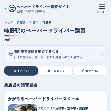
ペーパードライバー講習ガイド
‹
全国1,250校から探せる
メニュー
トップ
兵庫県
川西市
畦野駅
畦野駅のペーパードライバー講習
20件
川西市で運転を練習するなら
›
石道と加茂五丁目、まっすぐで見通しのきく道から
すべて
20
出張対応
2
教習所
16
兵庫県の講習業者
かがやきペーパードライバースクール
›
対応エリア
尼崎市・宝塚市・川西市