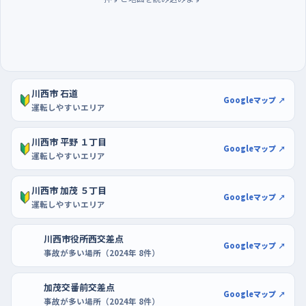
型店の駐車場で、開店前後の空いている時間に。区画がはっきり
引かれていて隣の車が少ないうちなら、切り返しを何度でもやり
直せる。ベルフローラかわにしや中央堂も、まわりの車の動きを
見ながら入れる練習に使える。慣れてきたら、練習した駐車場か
ら石道の直線へ出て、走る・止まる・入れるを一続きにしてみると
川西市 石道
Googleマップ ↗
いい。
運転しやすいエリア
川西市 平野 １丁目
Googleマップ ↗
運転しやすいエリア
川西市 加茂 ５丁目
Googleマップ ↗
運転しやすいエリア
川西市役所西交差点
Googleマップ ↗
事故が多い場所（2024年 8件）
加茂交番前交差点
Googleマップ ↗
事故が多い場所（2024年 8件）