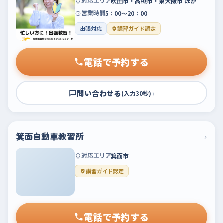
対応エリア
吹田市・高槻市・東大阪市 ほか
営業時間
5：00～20：00
出張対応
講習ガイド認定
電話で予約する
問い合わせる
›
(入力30秒)
箕面自動車教習所
›
対応エリア
箕面市
講習ガイド認定
電話で予約する