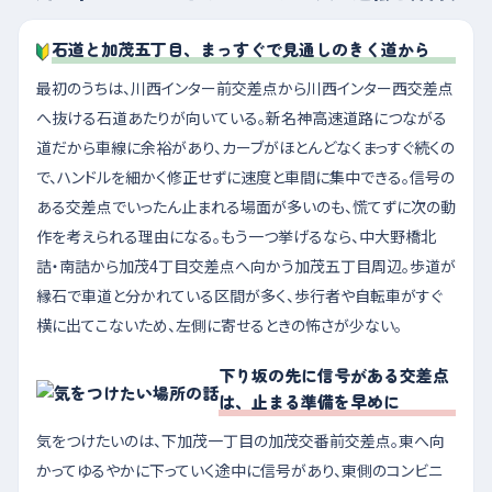
石道と加茂五丁目、まっすぐで見通しのきく道から
最初のうちは、川西インター前交差点から川西インター西交差点
へ抜ける石道あたりが向いている。新名神高速道路につながる
道だから車線に余裕があり、カーブがほとんどなくまっすぐ続くの
で、ハンドルを細かく修正せずに速度と車間に集中できる。信号の
ある交差点でいったん止まれる場面が多いのも、慌てずに次の動
作を考えられる理由になる。もう一つ挙げるなら、中大野橋北
詰・南詰から加茂4丁目交差点へ向かう加茂五丁目周辺。歩道が
縁石で車道と分かれている区間が多く、歩行者や自転車がすぐ
横に出てこないため、左側に寄せるときの怖さが少ない。
下り坂の先に信号がある交差点
は、止まる準備を早めに
気をつけたいのは、下加茂一丁目の加茂交番前交差点。東へ向
かってゆるやかに下っていく途中に信号があり、東側のコンビニ