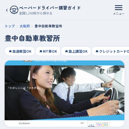
ペーパードライバー講習ガイド
‹
全国1,250校から探せる
メニュー
トップ
大阪府
豊中自動車教習所
豊中自動車教習所
高速教習OK
MT車OK
路上講習OK
クレジットカードO