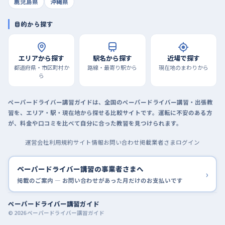
鹿児島県
沖縄県
目的から探す
エリアから探す
駅名から探す
近場で探す
都道府県・市区町村か
路線・最寄り駅から
現在地のまわりから
ら
ペーパードライバー講習ガイドは、全国のペーパードライバー講習・出張教
習を、エリア・駅・現在地から探せる比較サイトです。運転に不安のある方
が、料金や口コミを比べて自分に合った教習を見つけられます。
運営会社
利用規約
サイト情報
お問い合わせ
掲載業者さまログイン
ペーパードライバー講習の事業者さまへ
›
掲載のご案内 — お問い合わせがあった月だけのお支払いです
ペーパードライバー講習ガイド
© 2026 ペーパードライバー講習ガイド