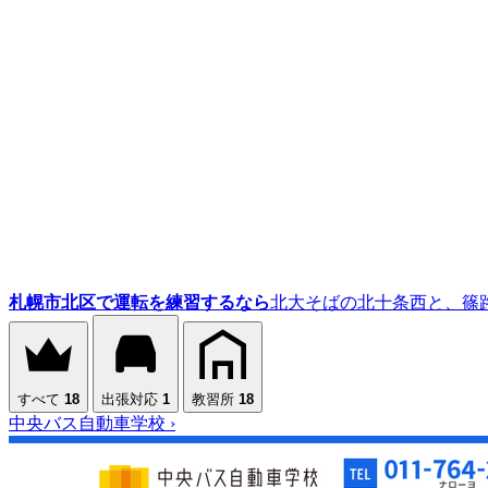
札幌市北区で運転を練習するなら
北大そばの北十条西と、篠
すべて
18
出張対応
1
教習所
18
中央バス自動車学校
›