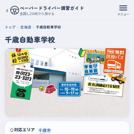
ペーパードライバー講習ガイド
‹
全国1,250校から探せる
メニュー
トップ
北海道
千歳自動車学校
千歳自動車学校
対応エリア
千歳市