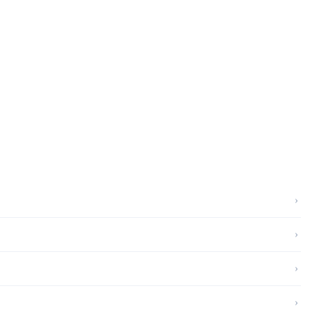
›
›
›
›