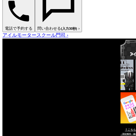
電話で予約する
問い合わせる
›
(入力30秒)
アイルモータースクール門司
›