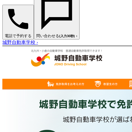
電話で予約する
問い合わせる
›
(入力30秒)
城野自動車学校
›