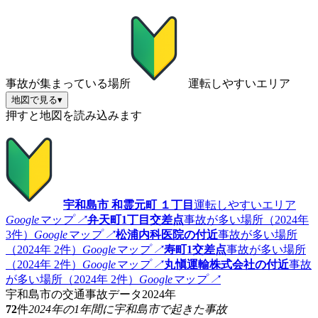
事故が集まっている場所
運転しやすいエリア
地図で見る
▾
押すと地図を読み込みます
宇和島市 和霊元町 １丁目
運転しやすいエリア
Googleマップ ↗
弁天町1丁目交差点
事故が多い場所（2024年
3件）
Googleマップ ↗
松浦内科医院の付近
事故が多い場所
（2024年 2件）
Googleマップ ↗
寿町1交差点
事故が多い場所
（2024年 2件）
Googleマップ ↗
丸愼運輸株式会社の付近
事故
が多い場所（2024年 2件）
Googleマップ ↗
宇和島市の交通事故データ
2024年
72
件
2024年の1年間に宇和島市で起きた事故