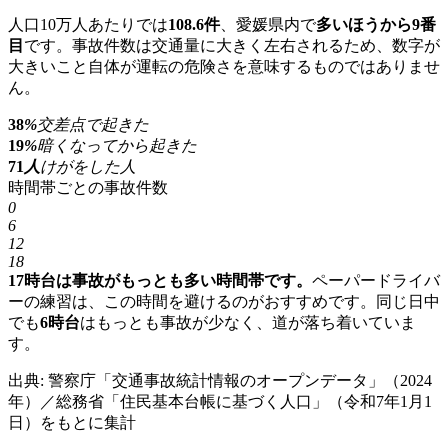
人口10万人あたりでは
108.6件
、愛媛県内で
多いほうから9番
目
です。事故件数は交通量に大きく左右されるため、数字が
大きいこと自体が運転の危険さを意味するものではありませ
ん。
38
%
交差点で起きた
19
%
暗くなってから起きた
71
人
けがをした人
時間帯ごとの事故件数
0
6
12
18
17時台は事故がもっとも多い時間帯です。
ペーパードライバ
ーの練習は、この時間を避けるのがおすすめです。同じ日中
でも
6時台
はもっとも事故が少なく、道が落ち着いていま
す。
出典: 警察庁「交通事故統計情報のオープンデータ」（2024
年）／総務省「住民基本台帳に基づく人口」（令和7年1月1
日）をもとに集計