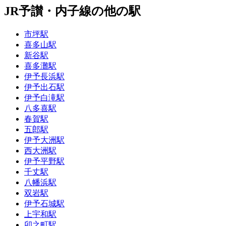
JR予讃・内子線の他の駅
市坪駅
喜多山駅
新谷駅
喜多灘駅
伊予長浜駅
伊予出石駅
伊予白滝駅
八多喜駅
春賀駅
五郎駅
伊予大洲駅
西大洲駅
伊予平野駅
千丈駅
八幡浜駅
双岩駅
伊予石城駅
上宇和駅
卯之町駅