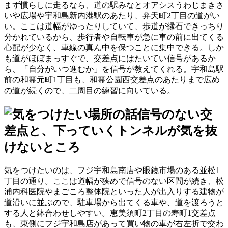
まず慣らしに走るなら、道の駅みなとオアシスうわじまきさ
いや広場や宇和島新内港駅のあたり、弁天町2丁目の道がい
い。ここは道幅がゆったりしていて、歩道が縁石できっちり
分かれているから、歩行者や自転車が急に車の前に出てくる
心配が少なく、車線の真ん中を保つことに集中できる。しか
も道がほぼまっすぐで、交差点にはたいてい信号があるか
ら、「自分がいつ進むか」を信号が教えてくれる。宇和島駅
前の和霊元町1丁目も、和霊公園西交差点のあたりまで広め
の道が続くので、二周目の練習に向いている。
信号のない交
差点と、下っていくトンネルが気を抜
けないところ
気をつけたいのは、フジ宇和島南店や眼鏡市場のある並松1
丁目の通り。ここは道幅が狭めで信号のない区間が続き、松
浦内科医院やまごころ整体院といった人が出入りする建物が
道沿いに並ぶので、駐車場から出てくる車や、道を渡ろうと
する人と鉢合わせしやすい。恵美須町2丁目の寿町1交差点
も、東側にフジ宇和島店があって買い物の車が右左折で交わ