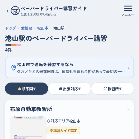
ペーパードライバー講習ガイド
‹
全国1,250校から探せる
メニュー
トップ
愛媛県
松山市
港山駅
港山駅のペーパードライバー講習
4件
松山市で運転を練習するなら
›
久万ノ台と久米窪田町は、道幅も歩道も余裕があって最初の一周に向く
順不同
出張対応
教習所
▼
▼
▼
石原自動車教習所
›
対応エリア
松山市
講習ガイド認定