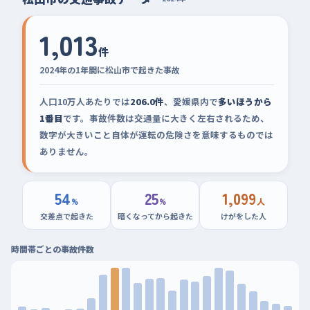
1,013
件
2024年の1年間に松山市で起きた事故
人口10万人あたりでは
206.0件
、愛媛県内で
多いほうから
1番目
です。事故件数は交通量に大きく左右されるため、
数字が大きいこと自体が運転の危険さを意味するものでは
ありません。
54
25
1,099
%
%
人
交差点で起きた
暗くなってから起きた
けがをした人
時間帯ごとの事故件数