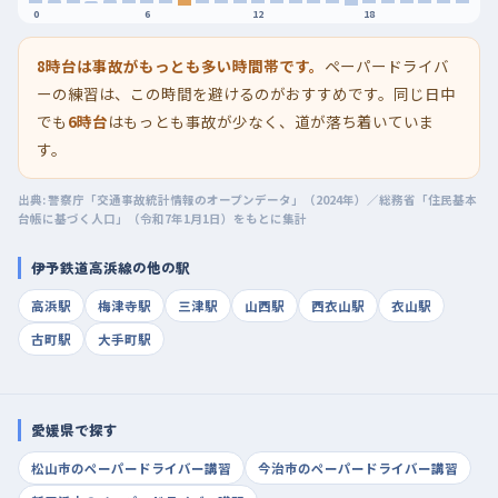
0
6
12
18
8時台は事故がもっとも多い時間帯です。
ペーパードライバ
ーの練習は、この時間を避けるのがおすすめです。同じ日中
でも
6時台
はもっとも事故が少なく、道が落ち着いていま
す。
出典: 警察庁「交通事故統計情報のオープンデータ」（2024年）／総務省「住民基本
台帳に基づく人口」（令和7年1月1日）をもとに集計
伊予鉄道高浜線の他の駅
高浜駅
梅津寺駅
三津駅
山西駅
西衣山駅
衣山駅
古町駅
大手町駅
愛媛県で探す
松山市のペーパードライバー講習
今治市のペーパードライバー講習