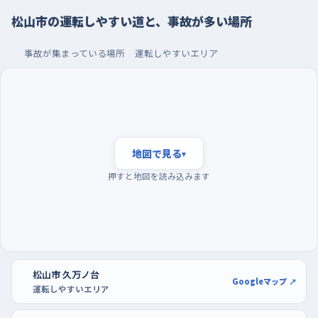
ている。下り坂は思ったより速度が乗るので、青が変わりかけた
松山市の運転しやすい道と、事故が多い場所
ときに止まりきれない気持ちになりやすい。手前で早めに足をブ
レーキへ移し、坂の下り側では特にゆっくり近づくといい。
事故が集まっている場所
運転しやすいエリア
朝いちばんの静かな時間に走り、駐車はフジパルテ
ィ・フジ衣山の広い区画で
通勤や通学が重なる朝八時前後は、車も歩行者も自転車もいち
どに増えて、判断する材料が多くなる。それより早い夜明けすぎ
地図で見る
▾
の時間帯は交通量が落ち着いていて、同じ道でも景色をゆっくり
押すと地図を読み込みます
確かめながら走れるので、練習の一本目にはこの時間が向いて
いる。曜日でいえば、週の半ばから後半にかけては仕事の車が多
く、日曜はぐっと静かになるので、はじめのうちは日曜の早い時間
を選ぶと気が楽だ。駐車の練習は、フジパルティ・フジ衣山や
DCM城北店のような大型店の駐車場で、区画が空いている開店
松山市 久万ノ台
前後を狙うといい。白線が見やすく通路も広いので、切り返しを
Googleマップ ↗
運転しやすいエリア
何度もやり直せる。