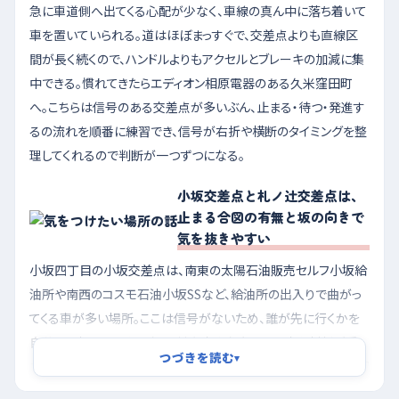
急に車道側へ出てくる心配が少なく、車線の真ん中に落ち着いて
車を置いていられる。道はほぼまっすぐで、交差点よりも直線区
間が長く続くので、ハンドルよりもアクセルとブレーキの加減に集
中できる。慣れてきたらエディオン相原電器のある久米窪田町
へ。こちらは信号のある交差点が多いぶん、止まる・待つ・発進す
るの流れを順番に練習でき、信号が右折や横断のタイミングを整
理してくれるので判断が一つずつになる。
小坂交差点と札ノ辻交差点は、
止まる合図の有無と坂の向きで
気を抜きやすい
小坂四丁目の小坂交差点は、南東の太陽石油販売セルフ小坂給
油所や南西のコスモ石油小坂SSなど、給油所の出入りで曲がっ
てくる車が多い場所。ここは信号がないため、誰が先に行くかを
自分で見極めることになり、対向車や左右からの車と判断が重
つづきを読む
▾
なりやすい。本町三丁目の札ノ辻交差点は、北西に本町三丁目駅
があり路面電車や人の動きが絡むうえ、西へ向かってゆるく下っ