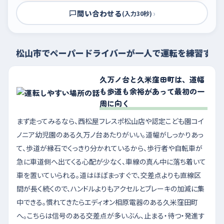
問い合わせる
›
(入力30秒)
松山市でペーパードライバーが一人で運転を練習する
久万ノ台と久米窪田町は、道幅
も歩道も余裕があって最初の一
周に向く
まず走ってみるなら、西松屋フレスポ松山店や認定こども園コイ
ノニア幼児園のある久万ノ台あたりがいい。道幅がしっかりあっ
て、歩道が縁石でくっきり分かれているから、歩行者や自転車が
急に車道側へ出てくる心配が少なく、車線の真ん中に落ち着いて
車を置いていられる。道はほぼまっすぐで、交差点よりも直線区
間が長く続くので、ハンドルよりもアクセルとブレーキの加減に集
中できる。慣れてきたらエディオン相原電器のある久米窪田町
へ。こちらは信号のある交差点が多いぶん、止まる・待つ・発進す