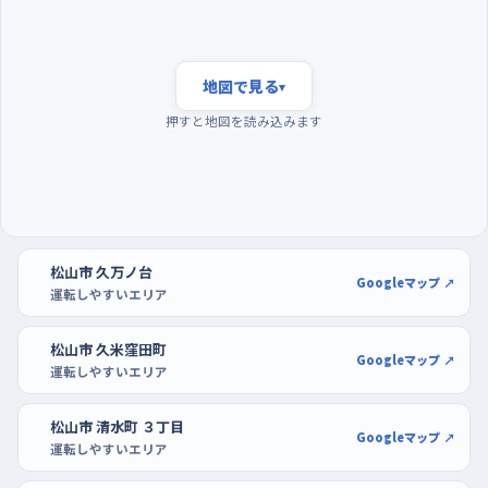
ィ・フジ衣山の広い区画で
通勤や通学が重なる朝八時前後は、車も歩行者も自転車もいち
どに増えて、判断する材料が多くなる。それより早い夜明けすぎ
地図で見る
▾
の時間帯は交通量が落ち着いていて、同じ道でも景色をゆっくり
押すと地図を読み込みます
確かめながら走れるので、練習の一本目にはこの時間が向いて
いる。曜日でいえば、週の半ばから後半にかけては仕事の車が多
く、日曜はぐっと静かになるので、はじめのうちは日曜の早い時間
を選ぶと気が楽だ。駐車の練習は、フジパルティ・フジ衣山や
DCM城北店のような大型店の駐車場で、区画が空いている開店
松山市 久万ノ台
前後を狙うといい。白線が見やすく通路も広いので、切り返しを
Googleマップ ↗
運転しやすいエリア
何度もやり直せる。
松山市 久米窪田町
Googleマップ ↗
運転しやすいエリア
松山市 清水町 ３丁目
Googleマップ ↗
運転しやすいエリア