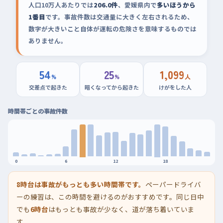
人口10万人あたりでは
206.0件
、愛媛県内で
多いほうから
1番目
です。事故件数は交通量に大きく左右されるため、
数字が大きいこと自体が運転の危険さを意味するものでは
ありません。
54
25
1,099
%
%
人
交差点で起きた
暗くなってから起きた
けがをした人
時間帯ごとの事故件数
0
6
12
18
8時台は事故がもっとも多い時間帯です。
ペーパードライバ
ーの練習は、この時間を避けるのがおすすめです。同じ日中
でも
6時台
はもっとも事故が少なく、道が落ち着いていま
す。