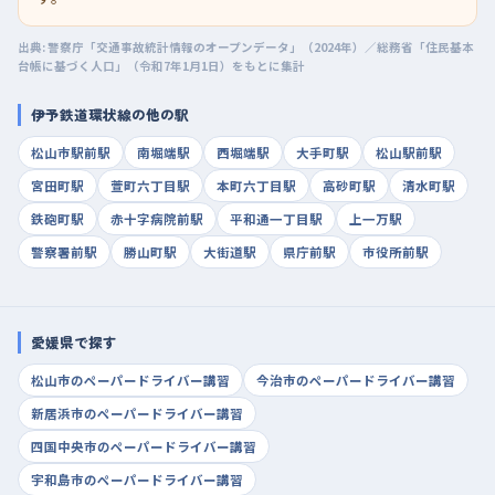
出典: 警察庁「交通事故統計情報のオープンデータ」（2024年）／総務省「住民基本
台帳に基づく人口」（令和7年1月1日）をもとに集計
伊予鉄道環状線の他の駅
松山市駅前駅
南堀端駅
西堀端駅
大手町駅
松山駅前駅
宮田町駅
萱町六丁目駅
本町六丁目駅
高砂町駅
清水町駅
鉄砲町駅
赤十字病院前駅
平和通一丁目駅
上一万駅
警察署前駅
勝山町駅
大街道駅
県庁前駅
市役所前駅
愛媛県で探す
松山市のペーパードライバー講習
今治市のペーパードライバー講習
新居浜市のペーパードライバー講習
四国中央市のペーパードライバー講習
宇和島市のペーパードライバー講習