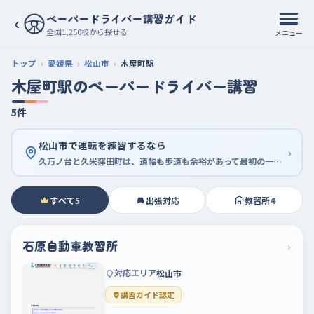
ペーパードライバー講習ガイド
‹
全国1,250校から探せる
メニュー
トップ
愛媛県
松山市
木屋町駅
木屋町駅のペーパードライバー講習
5件
松山市で運転を練習するなら
›
久万ノ台と久米窪田町は、道幅も歩道も余裕があって最初の一周に向く
すべて
5
出張対応
教習所
4
石原自動車教習所
›
対応エリア
松山市
講習ガイド認定