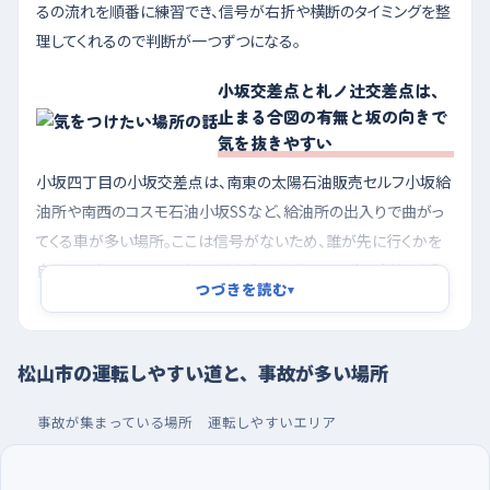
るの流れを順番に練習でき、信号が右折や横断のタイミングを整
理してくれるので判断が一つずつになる。
小坂交差点と札ノ辻交差点は、
止まる合図の有無と坂の向きで
気を抜きやすい
小坂四丁目の小坂交差点は、南東の太陽石油販売セルフ小坂給
油所や南西のコスモ石油小坂SSなど、給油所の出入りで曲がっ
てくる車が多い場所。ここは信号がないため、誰が先に行くかを
自分で見極めることになり、対向車や左右からの車と判断が重
つづきを読む
▾
なりやすい。本町三丁目の札ノ辻交差点は、北西に本町三丁目駅
があり路面電車や人の動きが絡むうえ、西へ向かってゆるく下っ
ている。下り坂は思ったより速度が乗るので、青が変わりかけた
松山市の運転しやすい道と、事故が多い場所
ときに止まりきれない気持ちになりやすい。手前で早めに足をブ
レーキへ移し、坂の下り側では特にゆっくり近づくといい。
事故が集まっている場所
運転しやすいエリア
朝いちばんの静かな時間に走り、駐車はフジパルテ