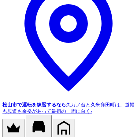
松山市で運転を練習するなら
久万ノ台と久米窪田町は、道幅
も歩道も余裕があって最初の一周に向く
›