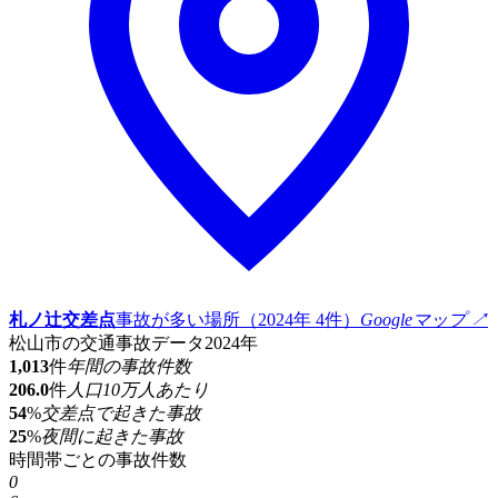
札ノ辻交差点
事故が多い場所（2024年 4件）
Googleマップ ↗
松山市の交通事故データ
2024年
1,013
件
年間の事故件数
206.0
件
人口10万人あたり
54
%
交差点で起きた事故
25
%
夜間に起きた事故
時間帯ごとの事故件数
0