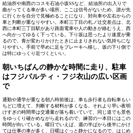
給油所や南西のコスモ石油小坂SSなど、給油所の出入りで
曲がってくる車が多い場所。ここは信号がないため、誰が先
に行くかを自分で見極めることになり、対向車や左右からの
車と判断が重なりやすい。本町三丁目の札ノ辻交差点は、北
西に本町三丁目駅があり路面電車や人の動きが絡むうえ、西
へ向かってゆるく下っている。下り坂は思ったより速度が乗
るので、青が変わりかけたときに止まりきれない気持ちにな
りやすい。手前で早めに足をブレーキへ移し、坂の下り側で
は特にゆっくり近づくといい。
朝いちばんの静かな時間に走り、駐車
はフジパルティ・フジ衣山の広い区画
で
通勤や通学が重なる朝八時前後は、車も歩行者も自転車もい
ちどに増えて、判断する材料が多くなる。それより早い夜明
けすぎの時間帯は交通量が落ち着いていて、同じ道でも景色
をゆっくり確かめながら走れるので、練習の一本目にはこの
時間が向いている。曜日でいえば、週の半ばから後半にかけ
ては仕事の車が多く、日曜はぐっと静かになるので、はじめ