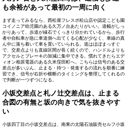
も余裕があって最初の一周に向く
まず走ってみるなら、西松屋フレスポ松山店や認定こども園
コイノニア幼児園のある久万ノ台あたりがいい。道幅がしっ
かりあって、歩道が縁石でくっきり分かれているから、歩行
者や自転車が急に車道側へ出てくる心配が少なく、車線の真
ん中に落ち着いて車を置いていられる。道はほぼまっすぐ
で、交差点よりも直線区間が長く続くので、ハンドルよりも
アクセルとブレーキの加減に集中できる。慣れてきたらエデ
ィオン相原電器のある久米窪田町へ。こちらは信号のある交
差点が多いぶん、止まる・待つ・発進するの流れを順番に練
習でき、信号が右折や横断のタイミングを整理してくれるの
で判断が一つずつになる。
小坂交差点と札ノ辻交差点は、止まる
合図の有無と坂の向きで気を抜きやす
い
小坂四丁目の小坂交差点は、南東の太陽石油販売セルフ小坂